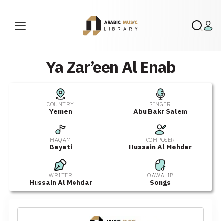
Ya Zar’een Al Enab
COUNTRY
SINGER
Yemen
Abu Bakr Salem
MAQAM
COMPOSER
Bayati
Hussain Al Mehdar
WRITER
QAWALIB
Hussain Al Mehdar
Songs