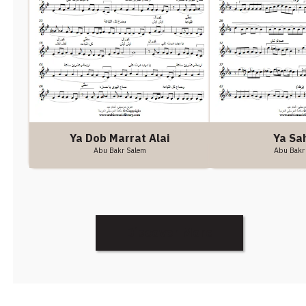
Ya Dob Marrat Alai
Ya Sa
Abu Bakr Salem
Abu Bakr
Discover More