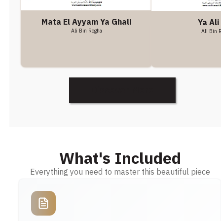
Mata El Ayyam Ya Ghali
Ya Ali
Ali Bin Rogha
Ali Bin 
Discover More
What's Included
Everything you need to master this beautiful piece