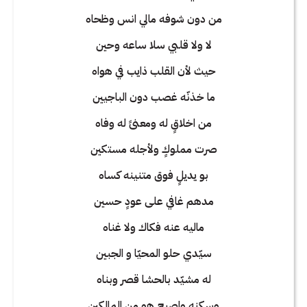
من دون شوفه مالي انس وظحاه
لا ولا قلبي سلا ساعه وحين
حيث لأن القلب ذايب في هواه
ما خذنّه غصب دون الباجيين
من اخلاقٍ له ومعنىً له وفاه
صرت مملوكٍ ولأجله مستكين
بو يديلٍ فوق متنينه كساه
مدهم غافي على عودٍ حسين
ماليه عنه فكاك ولا غناه
سيّدي حلو المحيّا و الجبين
له مشيّد بالحشا قصر وبناه
وسكنه واصبح هو من المالكين