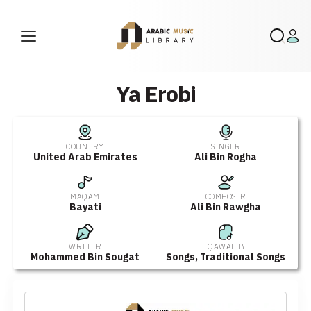
Ya Erobi
COUNTRY
SINGER
United Arab Emirates
Ali Bin Rogha
MAQAM
COMPOSER
Bayati
Ali Bin Rawgha
WRITER
QAWALIB
Mohammed Bin Sougat
Songs
,
Traditional Songs