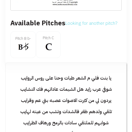
Available Pitches
Looking for another pitch?
Pitch C
Pitch B b-
يا بنت فلي م الشعر طيات وحنا على روس الروايب
شوفي عرب زايد هل الشيمات عاداتهم فك النشايب
يردون لي من كبّرت الاصوات عصبه بني عم وقرايب
تلقي ولدهم ظفر فالشدات وتشب من عينه لهايب
شوابهم للملتقي سادات بالرمح ورهاف الظرايب