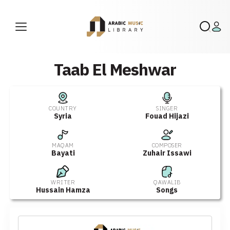
Taab El Meshwar
COUNTRY
SINGER
Syria
Fouad Hijazi
MAQAM
COMPOSER
Bayati
Zuhair Issawi
WRITER
QAWALIB
Hussain Hamza
Songs