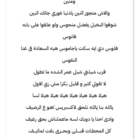
ومنين
والاش متجوز اثنين يادنيا غوري جاتك البين
شوفوا البخيل يفضل منحوس ولو علقوا على بابه
فانوس
فلوس دي ايه سكت ياجاموس هيه السعادة فى غنا
النفوس
قرب شيلني شيل عمر الشده ما تطول
لا تقولي كتير و قليل بكرا مش زي الاول
هيلا هيلا هيلا هيلا هيلا هيلا هيلا لسا
يالله بنا يالله نلحق لاكسبريس اهـو ع الرصيف
وادى احنا يا دوبك لسه ماعملناش بحق رغيف
كل المحطـات قبــــلى وبحـــرى بقت لماليـــف