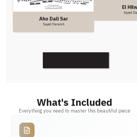
El Hil
Sayed Da
Aho Dali Sar
Sayed Darwish
Discover More
What's Included
Everything you need to master this beautiful piece