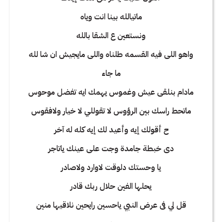
ماتيالله بينا انت وياه
ونستعين ع الشقا بالله
واهو اللى فيه القسمه طلناه واللى مايجيش ان شا لله
ما جاء
مادام بنلقى عيش وغموس يهمك ايه تفضل موحوس
ماتحط راسك بين الرؤوس لا تقوللي لا خيار ولافقوس
ح أقولك إيه وأعيد لك إيه كله له آخر
دى خبطة جامدة وجت على عينك ياتاجر
يا وحستك دلوقت لاوارد ولاصادر
يحلها الفين حلال ربك قادر
قل لي فى عرض النبي ياحسين رايحين نلاقيها منين