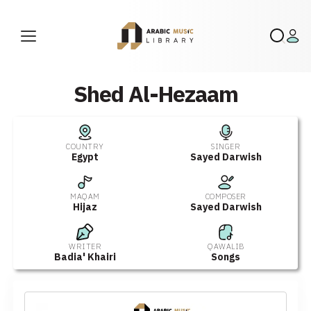
Shed Al-Hezaam
COUNTRY
SINGER
Egypt
Sayed Darwish
MAQAM
COMPOSER
Hijaz
Sayed Darwish
WRITER
QAWALIB
Badia' Khairi
Songs