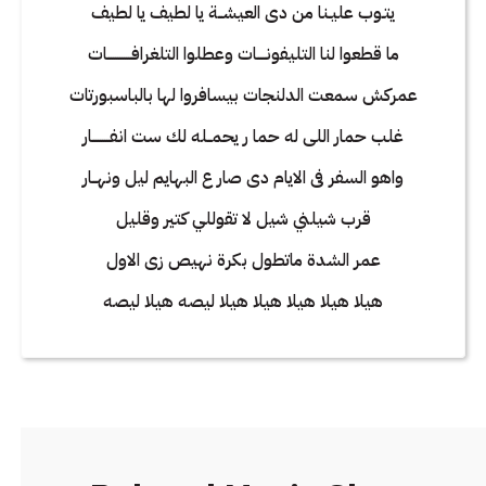
يتـوب عليـنا من دى العيشــة يا لطيف يا لطيف
ما قطعوا لنا التليفونــــات وعطلوا التلغرافـــــــــــات
عمركش سمعت الدلنجات بيسافروا لها بالباسبورتات
غلب حمار اللى له حما ر يحمــله لك ست انفــــــــار
واهو السفر فى الايام دى صار ع البهايم ليل ونهــار
قرب شيلني شيل لا تقوللي كتير وقليل
عمر الشدة ماتطول بكرة نهيص زى الاول
هيلا هيلا هيلا هيلا هيلا ليصه هيلا ليصه