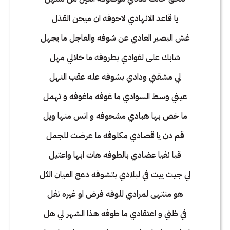
يا قاعد الانهادي لاحوفه ان ميحن القذل
غش البصير العادي عن شوفه والعاجل ما يجهل
شابك على لفوادي بطروفه ما خلالي مهل
لي مشقني ودادي بشوفه عله عقب النهل
عيني وسط السوادي ما غوفه ماغوفه و تهمل
ما خص بها هبادي مشحوفه و انس منها ويل
قم دن يا قصادي مكلوفه ما عرضت للجمل
قبا نفيا عضادي بالطوفه هات ابها واعتيل
لي جيت ييت في لبلادي بتشوفه دعج العيان الثل
هو منتهى لمرادي للوفه فرض او غيره نفل
في ظني و اعتقادي ما طوفه هذا الشهر لي هل