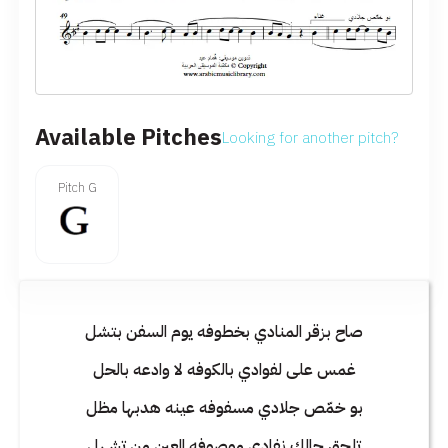
Available Pitches
Looking for another pitch?
Pitch G
صاح بزقر المنادي بخطوفه يوم السفن بتشل
غمس على لفوادي بالكوفه لا وادعه بالحل
بو خمّص جلادي مسفوفه عينه هدبها مظل
تلحق حالك نفادي موصوفه العين من تشهل