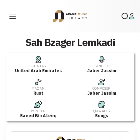
Sah Bzager Lemkadi
COUNTRY
SINGER
United Arab Emirates
Jaber Jassim
MAQAM
COMPOSER
Rust
Jaber Jassim
WRITER
QAWALIB
Saeed Bin Ateeq
Songs