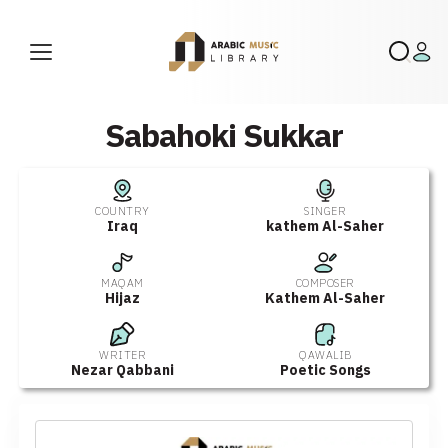
Sabahoki Sukkar
COUNTRY
SINGER
Iraq
kathem Al-Saher
MAQAM
COMPOSER
Hijaz
Kathem Al-Saher
WRITER
QAWALIB
Nezar Qabbani
Poetic Songs