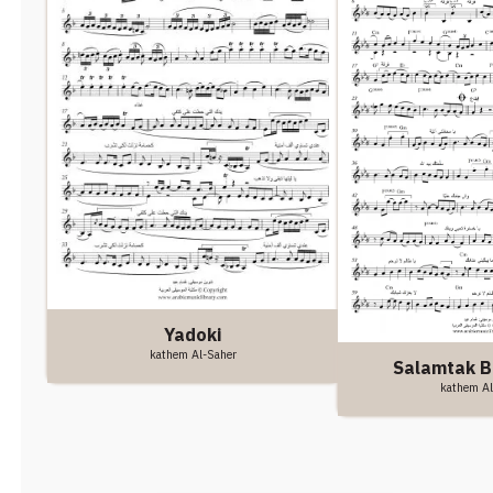
Yadoki
kathem Al-Saher
Salamtak B
kathem Al