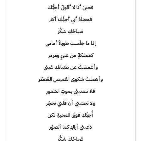
فحينَ أنا لا أقولُ أحِبُّك
فمعناهُ أني أحِبُّكِ أكثر
صَباحُكِ سُكَّر
إذا ما جَلَستِ طويلاً أمامي
كمَملكةٍ من عبيرٍ ومرمر
وأغمضتُ عن طيّباتكِ عَيني
وأهملتُ شَكوى القميصِ المُعطّر
فلا تَنعتيني بموتِ الشعورِ
ولا تَحسَبي أن قَلبي تَحَجّر
أُحِبُّكِ فَوقَ المحبةِ لكن
دَعيني أراكِ كما أتَصوّر
صَباحُكِ سُكَّر