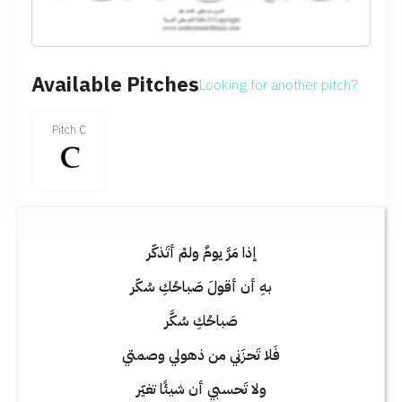
Available Pitches
Looking for another pitch?
Pitch C
إذا مَرَّ يومٌ ولمْ أتَذكّر
بهِ أن أقولَ صَباحُكِ سُكّر
صَباحُكِ سُكَّر
فَلا تَحزَني من ذهولي وصمتي
ولا تَحسبي أن شيئًا تغيّر