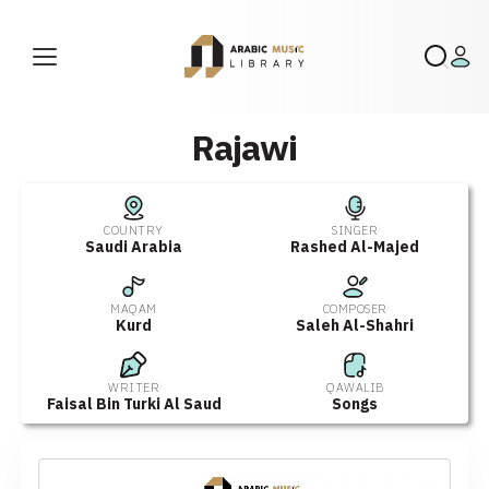
Rajawi
COUNTRY
SINGER
Saudi Arabia
Rashed Al-Majed
MAQAM
COMPOSER
Kurd
Saleh Al-Shahri
WRITER
QAWALIB
Faisal Bin Turki Al Saud
Songs