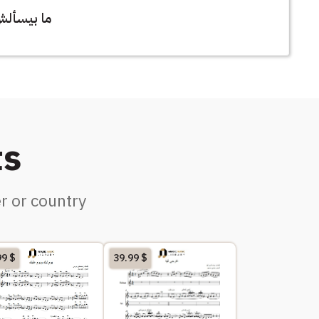
ما بيسألش 
ts
r or country
99
$
39.99
$