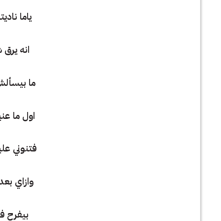
ياما ناديت
انه يرق ش
ما بيسألش 
اول ما عني
فتنوني عليه
وازاي بعد
بيفرح في