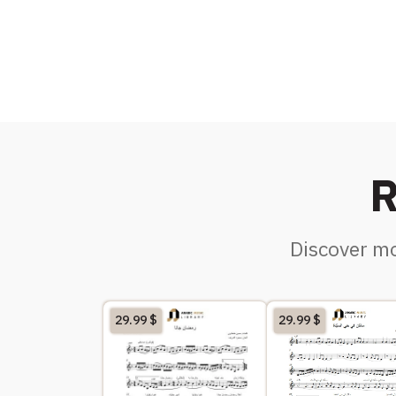
R
Discover mo
29.99
$
29.99
$