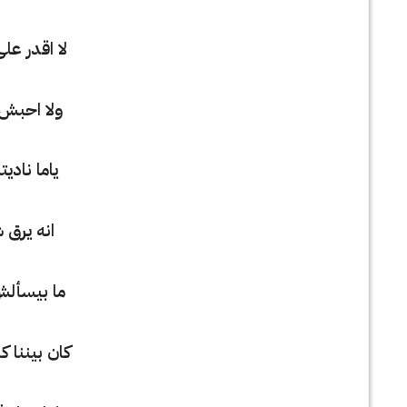
لا اقدر على
ولا احبش 
ياما ناديت
انه يرق ش
ما بيسألش 
كان بيننا 