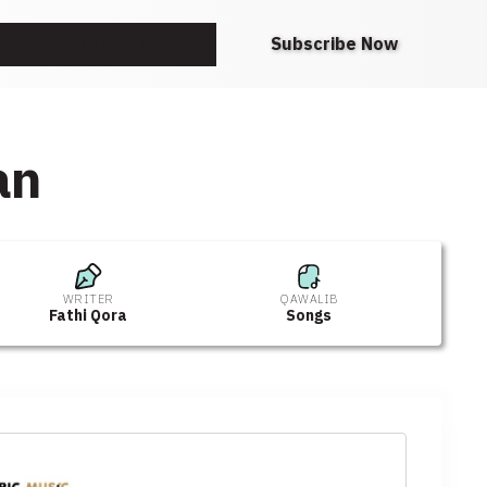
Request A Note
Subscribe Now
an
WRITER
QAWALIB
Fathi Qora
Songs