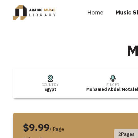
Home
Music S
M
COUNTRY
SINGER
Egypt
Mohamed Abdel Motale
$9.99
/ Page
2
Pages