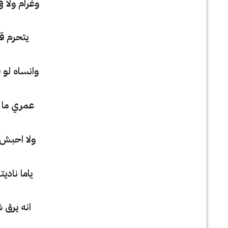
وغرام ولا ف
يتحرم قل
وانساه لو 
عمري ما ح
ولا احبش 
ياما ناديت
انه يرق ش