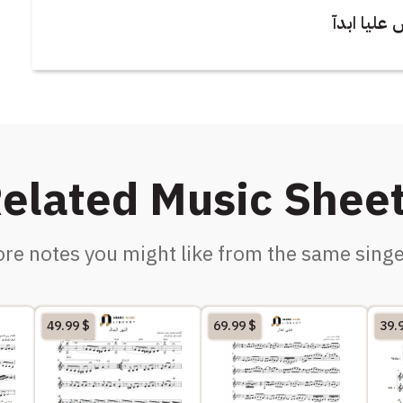
عليا ابدآ
elated Music Shee
re notes you might like from the same singe
49.99
$
69.99
$
39.