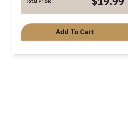
$19.99
Total Price:
Add To Cart