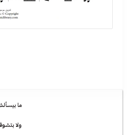
ما بيسألش 
ولا بتشوفه