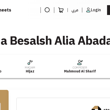
heets
عربي
Login
a Besalsh Alia Abad
MAQAM
COMPOSER
b
Hijaz
Mahmoud Al Sharif