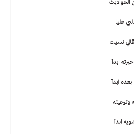
ى الحواديث
بي عليا
قالي نسيت
يرته ابدآ
بعده ابدآ
ه وترجيته
ويه ابدآ