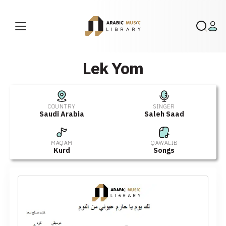
Lek Yom
COUNTRY
SINGER
Saudi Arabia
Saleh Saad
MAQAM
QAWALIB
Kurd
Songs