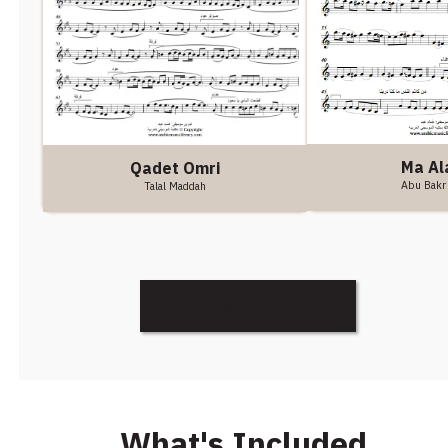
Ma Al
Qadet Omri
Abu Bakr
Talal Maddah
Discover More
What's Included