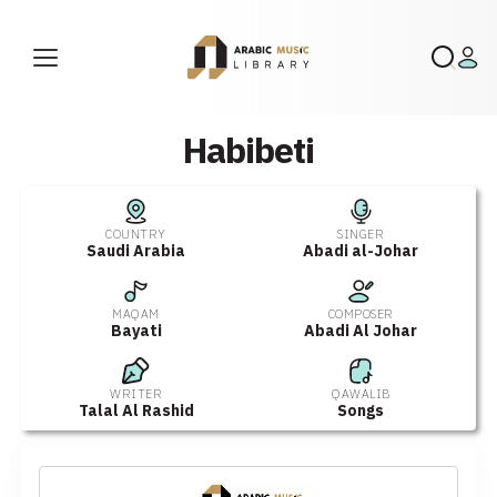
Habibeti
COUNTRY
SINGER
Saudi Arabia
Abadi al-Johar
MAQAM
COMPOSER
Bayati
Abadi Al Johar
WRITER
QAWALIB
Talal Al Rashid
Songs