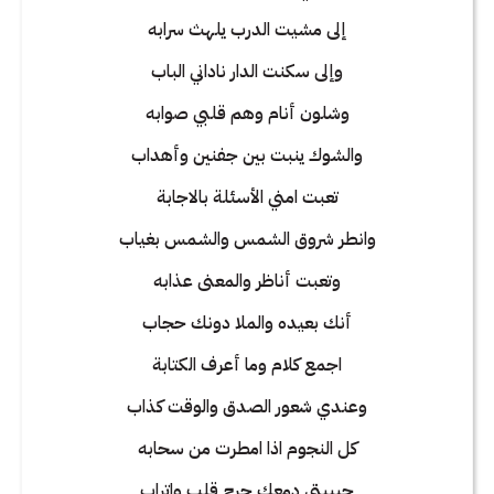
إلى مشيت الدرب يلهث سرابه
وإلى سكنت الدار ناداني الباب
وشلون أنام وهم قلبي صوابه
والشوك ينبت بين جفنين وأهداب
تعبت امني الأسئلة بالاجابة
وانطر شروق الشمس والشمس بغياب
وتعبت أناظر والمعنى عذابه
أنك بعيده والملا دونك حجاب
اجمع كلام وما أعرف الكتابة
وعندي شعور الصدق والوقت كذاب
كل النجوم اذا امطرت من سحابه
حبيبتي دمعك جرح قلب واتراب