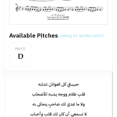
Available Pitches
Looking for another pitch?
Pitch D
حبيبتي كل العواذل تشابه
قلبِ ظلام ووجه يشبه للأصحاب
ولا ما غدى لك صاحبٍ ينحكى به
لا تسمعي أن كان لك قلب وأحباب