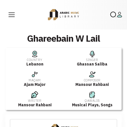
Ghareebain W Lail
COUNTRY
SINGER
Lebanon
Ghassan Saliba
MAQAM
COMPOSER
Ajam Major
Mansour Rahbani
WRITER
QAWALIB
Mansour Rahbani
Musical Plays
,
Songs