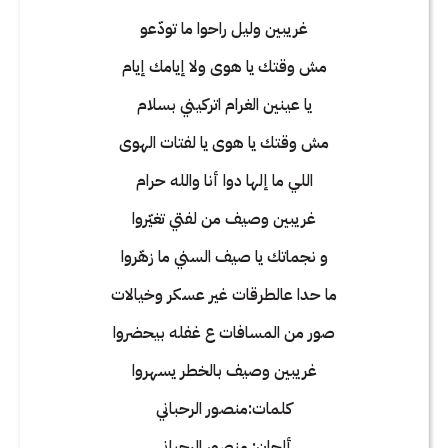
غريبين وليل راحوا ما تودّعو
مش وقتك يا هوى ولا إيامك إيام
يا عينين الغرام اتركيني بسلام
مش وقتك يا هوى يا لفتات الهوى
اللي ما إلها دوا أنا والله حرام
غريبين وصيف من لفتي تغيّروا
و نجماتك يا صيف السني ما زهّروا
ما حدا عالطرقات غير عسكر وخيالات
صور من المسافات ع غفله بيحضروا
غريبين وصيف بالخطر يسهروا
كلمات:منصور الرحباني
ألحان: منصور الرحباني