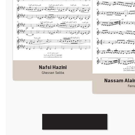
Nafsi Hazini
Ghassan Saliba
Nassam Alai
Fair
Discover More