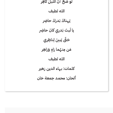
لو صَحَّ أَنَّ اللَيلَ كافِر
الله لطيف
يَهناكَ بَدركَ حاضِر
يا لَيتَ بَدري كانَ حاضِر
حَتّى يَبينَ لِناظِري
مَن مِنهُما زاهٍ وَزاهِر
الله لطيف
كلمات: بهاء الدين زهير
ألحان: محمد جمعة خان