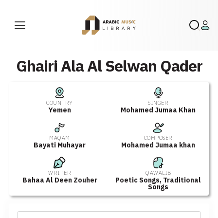
Ghairi Ala Al Selwan Qader
COUNTRY
SINGER
Yemen
Mohamed Jumaa Khan
MAQAM
COMPOSER
Bayati Muhayar
Mohamed Jumaa khan
WRITER
QAWALIB
Bahaa Al Deen Zouher
Poetic Songs
,
Traditional
Songs