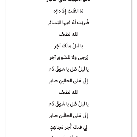
مَا القَلبُ إِلّا دارُه
ضُرِبَت لَهُ فيها البَشائِر
الله لطيف
يا لَيلُ مالَكَ آخِر
يُرجى وَلا لِلشَوقِ آخِر
يا لَيلُ طُل يا شَوقُ دُم
إِنّي عَلى الحالَينِ صابِر
الله لطيف
يا لَيلُ طُل يا شَوقُ دُم
إِنّي عَلى الحالَينِ صابِر
لِيَ فيكَ أَجر مُجاهِدٍ