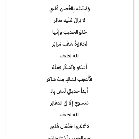
وَمُشَبَّه بِالغُصنِ قَلبي
لا يَزالُ عَلَيهِ طائِر
حُلوُ الحَديثِ وَإِنَّها
لَحَلاوَةٌ شَقَّت مَرائِر
الله لطيف
أَشكو وَأَشكُر فِعلَهُ
فَأَعجَب لِشاكٍ مِنهُ شاكِر
أَبَداً حَديثي لَيسَ بِالـ
مَنسوخِ إِلّا في الدَفاتِر
الله لطيف
لا تُنكِروا خَفَقانَ قَلبي
نحو الحَبيب لَدَيَّ حَاضِر