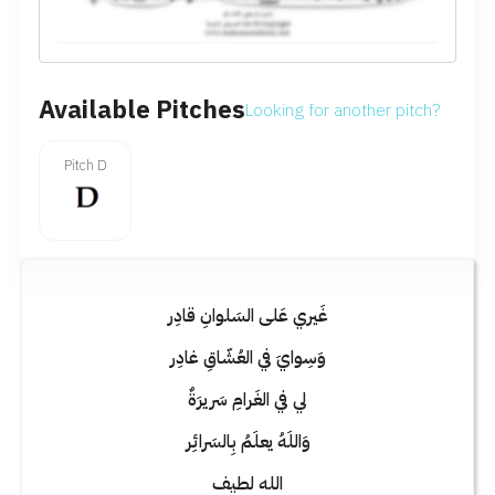
Available Pitches
Looking for another pitch?
Pitch D
غَيري عَلى السَلوانِ قادِر
وَسِوايَ في العُشّاقِ غادِر
لي في الغَرامِ سَريرَةٌ
وَاللَهُ يعلَمُ بِالسَرائِر
الله لطيف