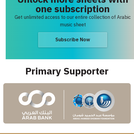
one subscription
Get unlimited access to our entire collection of Arabic
music sheet
Subscribe Now
Primary Supporter