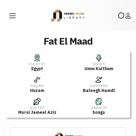
Fat El Maad
COUNTRY
SINGER
Egypt
Umm Kulthum
MAQAM
COMPOSER
Huzam
Baleegh Hamdi
WRITER
QAWALIB
Morsi Jameel Aziz
Songs