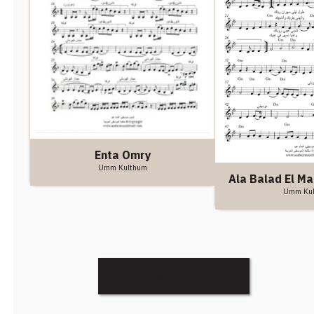
Enta Omry
Umm Kulthum
Ala Balad El M
Umm Ku
Discover More