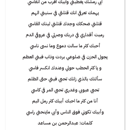
ابي رمشك يغطيني وابيك اقرب من انفاسي
يهمك تعرفي انك قتلتي في سنيني الهم
قتلني ضحكك وجدك قتلني لينك القاسي
رميت أقداري في دربك وصرتي في عروقي الدم
أحبك كثر ما سالت دموع وما نسى ناسي
يجول الحزن في ضلوعي بردت وذاب فيني العظم
و يا كثر الحطب حولي وعندك انكسر فاسي
سألتك بالذي زانك تحبي فيني حتى الظلم
تحبي عيوبي وغدري تحبي المر في كاسي
أنا من كثر ما احبك أبيك كثر رمل اليم
وأبيك تكوني فوق الناس وأبي ماينحني راسي
كلمات: عبدالرحمن بن مساعد