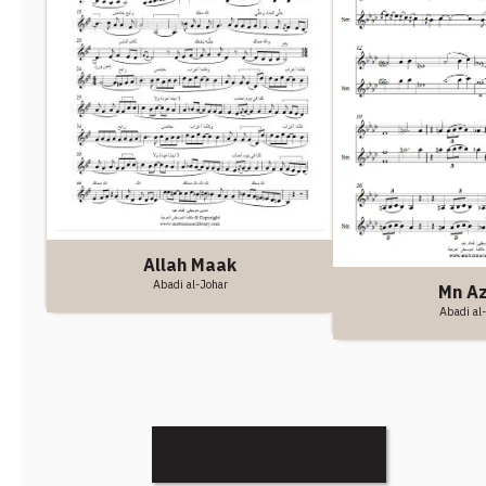
Allah Maak
Abadi al-Johar
Mn A
Abadi al
Discover More