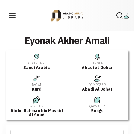
Eyonak Akher Amali
COUNTRY
SINGER
Saudi Arabia
Abadi al-Johar
MAQAM
COMPOSER
Kurd
Abadi Al Johar
WRITER
QAWALIB
Abdul Rahman bin Musaid
Songs
Al Saud