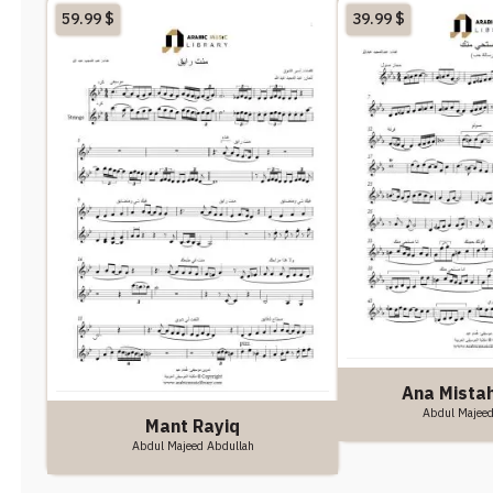
59.99
$
39.99
$
Ana Mistah
Abdul Majeed
Mant Rayiq
Abdul Majeed Abdullah