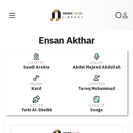
Ensan Akthar
COUNTRY
SINGER
Saudi Arabia
Abdul Majeed Abdullah
MAQAM
COMPOSER
Kurd
Tareq Mohammad
WRITER
QAWALIB
Turki Al-Sheikh
Songs