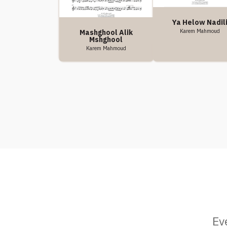
Ya Helow Nadil
Karem Mahmoud
Mashghool Alik
Mshghool
Karem Mahmoud
Ev