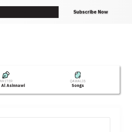
Request A Note
Subscribe Now
WRITER
QAWALIB
 Al Asinnawi
Songs