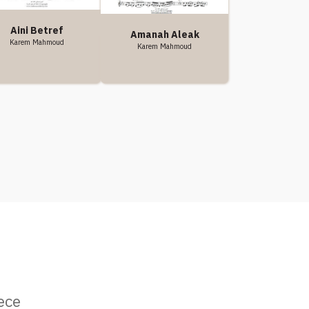
Aini Betref
Amanah Aleak
Karem Mahmoud
Karem Mahmoud
ece