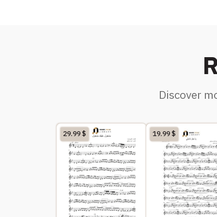
R
Discover mo
29.99
$
19.99
$