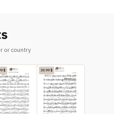
ts
r or country
99
$
39.99
$