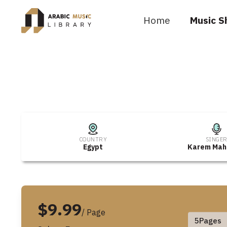
Home
Music S
COUNTRY
SINGE
Egypt
Karem Ma
$9.99
/ Page
5
Pages