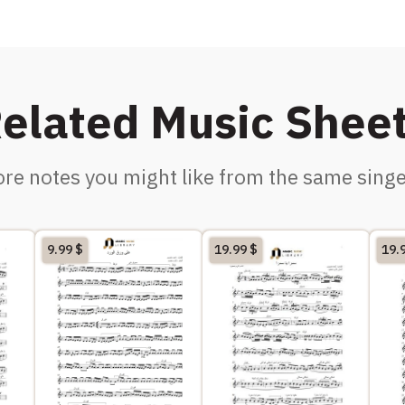
elated Music Shee
re notes you might like from the same singe
9.99
$
19.99
$
19.