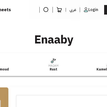
heets
عربي
Login
Enaaby
R
MAQAM
hmoud
Rust
Kamel