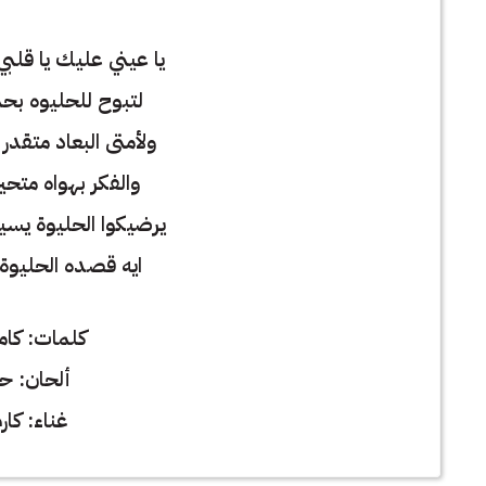
يا عيني عليك يا قلبي
لتبوح للحليوه بحبي
ولأمتى البعاد متقدر 
والفكر بهواه متحي
يرضيكوا الحليوة يسيبن
ايه قصده الحليوة 
كلمات: كام
ألحان: ح
غناء: كا