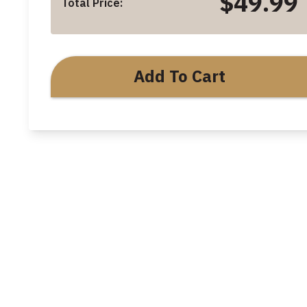
$49.99
Total Price:
Add To Cart