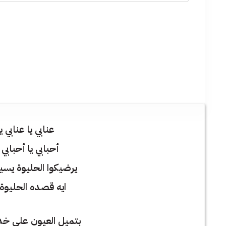
عنابي يا عنابي 
أحبابي يا أحبابي
يرضيكوا الحليوة يسيبن
ايه قصده الحليوة 
بتميل العيون على خد