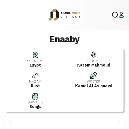
Enaaby
COUNTRY
SINGER
Egypt
Karem Mahmoud
MAQAM
WRITER
Rust
Kamel Al Asinnawi
QAWALIB
Songs