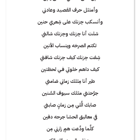
وأمتثل حرف القصيد وعادني
وأنسكب حِزنك على شِعري حنين
شلت أنا حِزنك وحِزنك شالني
تكتم الصرخه وينساب الأنين
شِفت حِزنك كيف حِزنك شافني
كيف داهم خلوتي فـي لحظتين
طير أنا مِثلك زماني ضامني
جرَّحتني مثلك سيوف السَّنين
صابك الَّلي مِـن زمانٍ صابني
في معاليق الحشا جرحه دفين
كلَّما ودَّعت همٍ زارني مِن