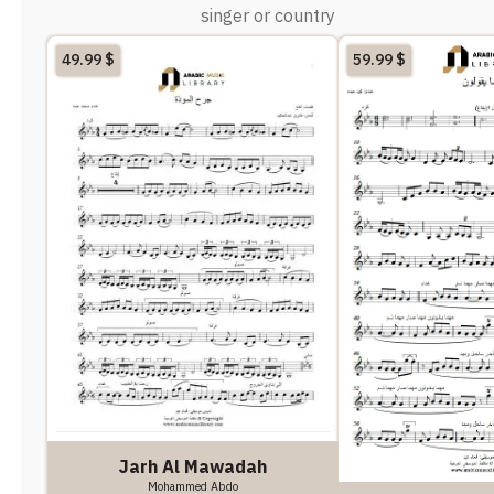
singer or country
49.99
$
59.99
$
Jarh Al Mawadah
Mohammed Abdo