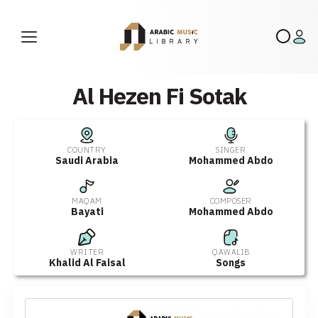
Al Hezen Fi Sotak
COUNTRY
SINGER
Saudi Arabia
Mohammed Abdo
MAQAM
COMPOSER
Bayati
Mohammed Abdo
WRITER
QAWALIB
Khalid Al Faisal
Songs