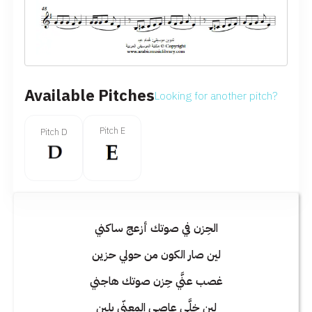
Available Pitches
Looking for another pitch?
Pitch E
Pitch D
الحِزن في صوتك أزعج ساكني
لين صار الكون من حولي حزين
غصب عنَّي حِزن صوتك هاجني
لين خلَّى عاصـي المعنّى يلين