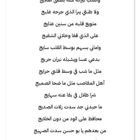
والقلب نيرانه لظة بقصى العلايج
ولا ظنتي يبرا الذي جرحه غليج
متويع قلبه من سنين عتايج
على الذي قفا وخلاني الشفيج
واماني بسهم بوسط القلب سايج
بدعي عسا ويشيله نيران حريج
مثل ما شب في وسط قلبي حرايج
أهل المقاصب مثل ما ضحا الصميج
شرا ظلال في بقا عنه سهايج
ما حيدني جد سدت زلات الصديج
محافظ على الود من دون الخلايج
من بعدهم يا بو حسن سدت الصهيج