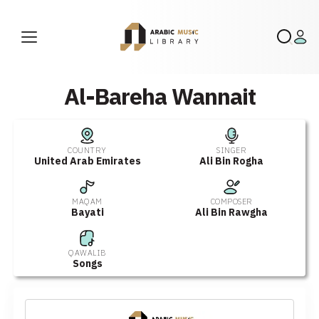
Al-Bareha Wannait
COUNTRY
SINGER
United Arab Emirates
Ali Bin Rogha
MAQAM
COMPOSER
Bayati
Ali Bin Rawgha
QAWALIB
Songs