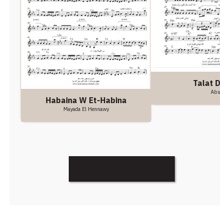
Talat 
Ab
Habaina W Et-Habina
Mayada El Hennawy
Discover More