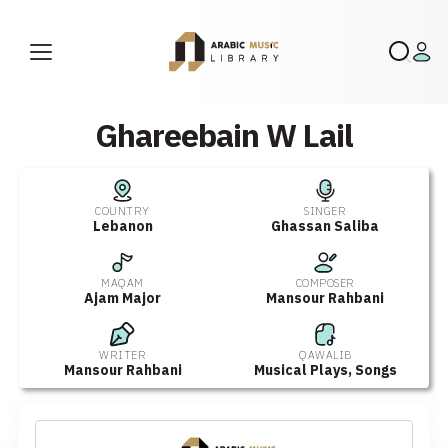
Ghareebain W Lail
COUNTRY
SINGER
Lebanon
Ghassan Saliba
MAQAM
COMPOSER
Ajam Major
Mansour Rahbani
WRITER
QAWALIB
Mansour Rahbani
Musical Plays
,
Songs