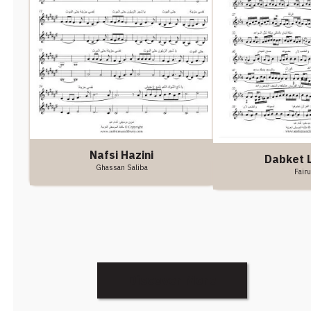
Nafsi Hazini
Dabket 
Ghassan Saliba
Fair
Discover More