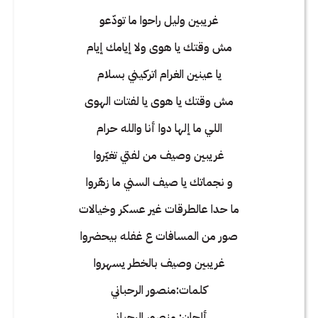
غريبين وليل راحوا ما تودّعو
مش وقتك يا هوى ولا إيامك إيام
يا عينين الغرام اتركيني بسلام
مش وقتك يا هوى يا لفتات الهوى
اللي ما إلها دوا أنا والله حرام
غريبين وصيف من لفتي تغيّروا
و نجماتك يا صيف السني ما زهّروا
ما حدا عالطرقات غير عسكر وخيالات
صور من المسافات ع غفله بيحضروا
غريبين وصيف بالخطر يسهروا
كلمات:منصور الرحباني
ألحان: منصور الرحباني