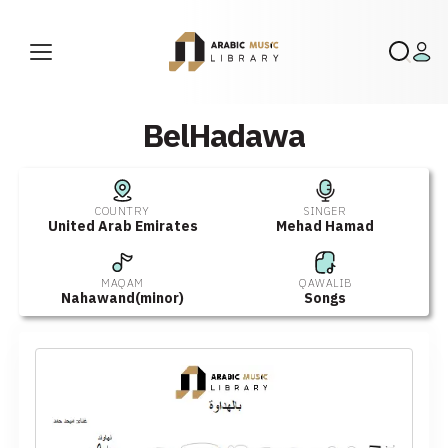
BelHadawa
COUNTRY
SINGER
United Arab Emirates
Mehad Hamad
MAQAM
QAWALIB
Nahawand(minor)
Songs