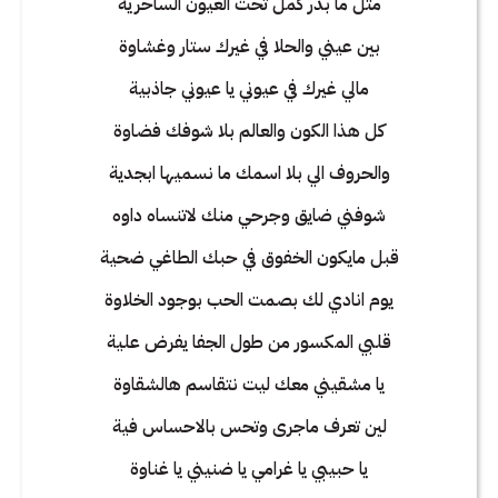
مثل ما بدر كمل تحت العيون الساحرية
بين عيني والحلا في غيرك ستار وغشاوة
مالي غيرك في عيوني يا عيوني جاذبية
كل هذا الكون والعالم بلا شوفك فضاوة
والحروف الي بلا اسمك ما نسميها ابجدية
شوفني ضايق وجرحي منك لاتنساه داوه
قبل مايكون الخفوق في حبك الطاغي ضحية
يوم انادي لك بصمت الحب بوجود الخلاوة
قلبي المكسور من طول الجفا يفرض علية
يا مشقيني معك ليت نتقاسم هالشقاوة
لين تعرف ماجرى وتحس بالاحساس فية
يا حبيبي يا غرامي يا ضنيني يا غناوة