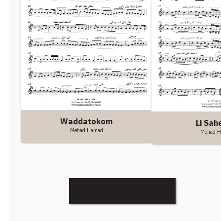
Waddatokom
Li Sah
Mehad Hamad
Mehad 
Discover More