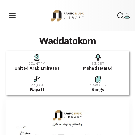
Waddatokom
COUNTRY
SINGER
United Arab Emirates
Mehad Hamad
MAQAM
QAWALIB
Bayati
Songs