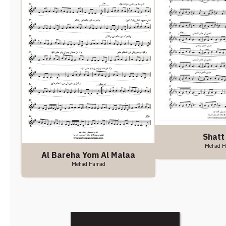
Shatt 
Mehad 
Al Bareha Yom Al Malaa
Mehad Hamad
Discover More