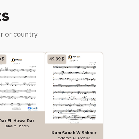
ts
r or country
0
$
49.99
$
Dar El-Hawa Dar
Ibrahim Habeeb
Kam Sanah W Shhour
Mohamed Ali Abdallah