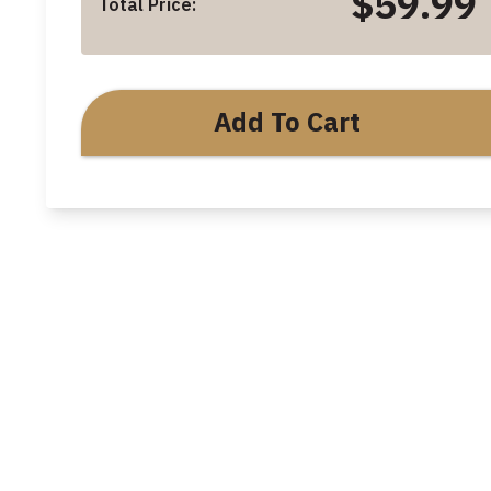
$59.99
Total Price:
Add To Cart