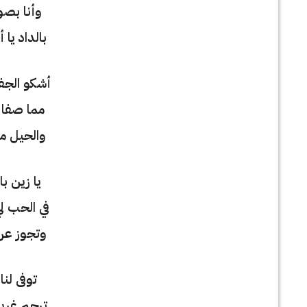
وأنا بصو
بالداد يا 
أشكو الجف
مما صفا 
والحيل من
يا زين با
في الحب لي
وتجوز عن 
توفى لنا
ترحم غريم