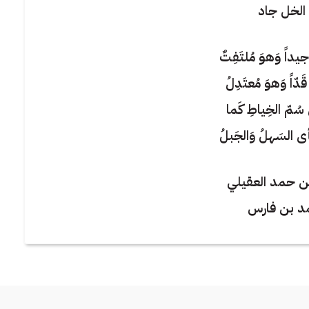
الخل جاد
يداً وَهوَ مُلتَفِتٌ
ّاً وَهوَ مُعتَدِلُ
 سُمّ الخِياطِ كَما
ى السَهلُ وَالجَبلُ
ن حمد العقيلي
د بن فارس