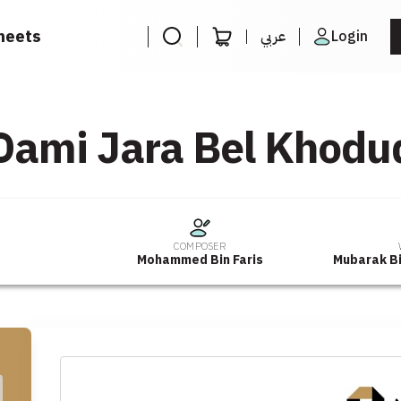
heets
عربي
Login
Dami Jara Bel Khodu
M
COMPOSER
Mohammed Bin Faris
Mubarak Bi