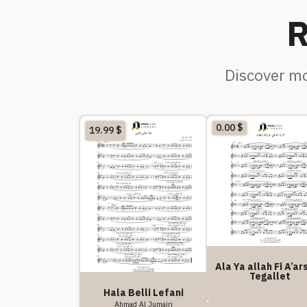
R
Discover mo
0.00
$
19.99
$
Ala Ya allah Fi A’a
Tegallet
Hala Belli Lefani
Ahmad Al Jumairi