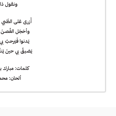
ونقول ذا 
أَزرى عَلى الظَبي ج
وأخجَل الغُصنَ قَد
يَدنوا فَيَرحبُ بي
يَضيقُ بي حينَ يَنأ
كلمات: مبارك ب
ألحان: محم