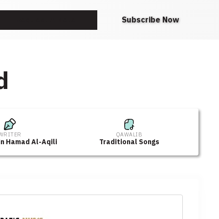
Request A Note
Subscribe Now
d
WRITER
QAWALIB
n Hamad Al-Aqili
Traditional Songs