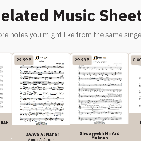
elated Music Shee
re notes you might like from the same singe
29.99
$
29.99
$
0.0
rshak
Shwayyekh Mn Ard
Tawwa Al Nahar
Maknas
Ahmad Al Jumairi