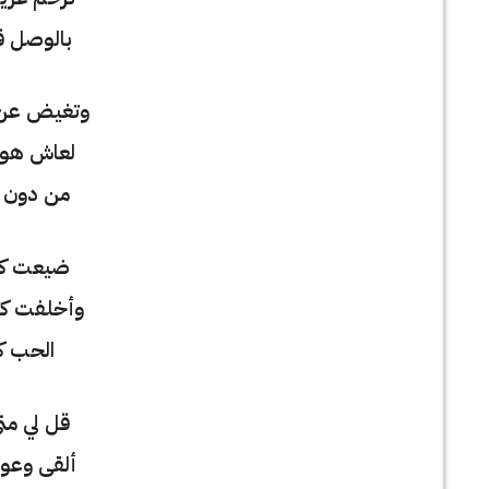
بالوصل قب
وتغيض عن
لعاش هو 
من دون ك
ضيعت كل
وأخلفت كل
الحب كل
قل لي متى
ألقى وعو