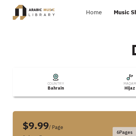
Home
Music S
COUNTRY
MAQA
Bahrain
Hijaz
$9.99
/ Page
6
Pages