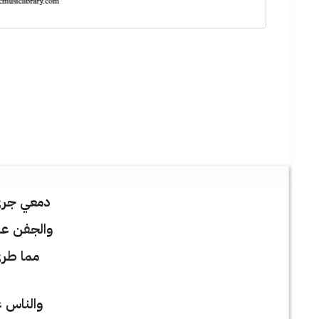
دمعي جرى
والجفن عا
مما طرى
والناس ع