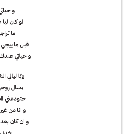
و حيات
لو كان ليا
ما تراج
قبل ما ييجي ا
و حياتي عندك 
ويّا ليالي ا
بسال روحي
حتودعني ااه
و انا من غي
و ان كان بعد
خدني 