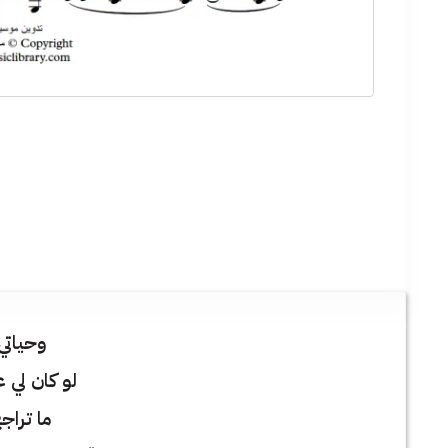
وحياتي
لو كان لي 
ما تراج