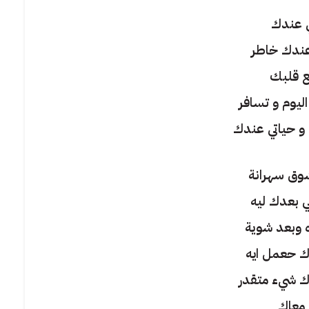
ي عندك
 عندك خاطر
ع قلبك
ليوم و تسافر
و حياتي عندك
لشوق سهرانة
 بعدك ليه
 وبعد شوية
رك حعمل ايه
ك شيء متقدر
معاك