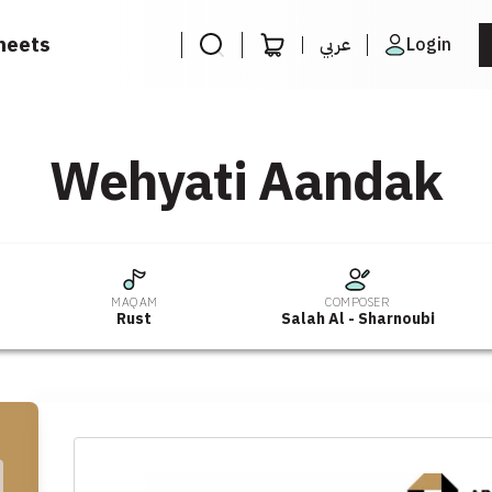
heets
عربي
Login
Wehyati Aandak
MAQAM
COMPOSER
Rust
Salah Al - Sharnoubi