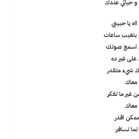
و حياتي عندك
اه يا حبيبي
 بتغيب ساعات
و اسمع صوتك
على غير ده
ك شيء متقدر
معاك
 غير ما تفكر
معاك
مكن اقدر
لما تسافر