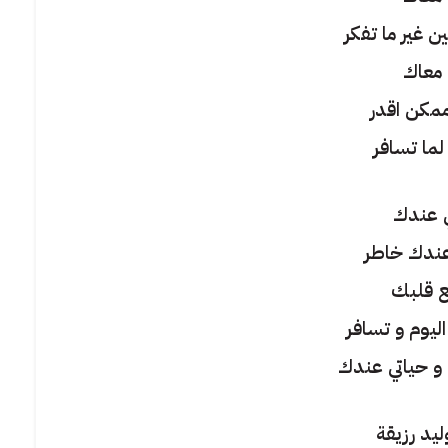
 غير ما تفكر
معاك
مكن اقدر
لما تسافر
ي عندك
 عندك خاطر
ع قلبك
ليوم و تسافر
و حياتي عندك
يد رزيقة