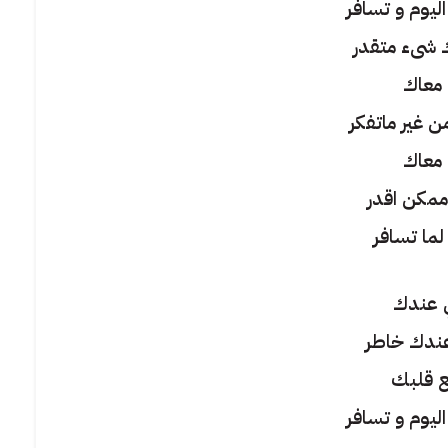
ليوم و تسافر
 شىء متقدر
معاك
 غير ماتفكر
معاك
ممكن اقدر
لما تسافر
ي عندك
عندك خاطر
ع قلبك
ليوم و تسافر