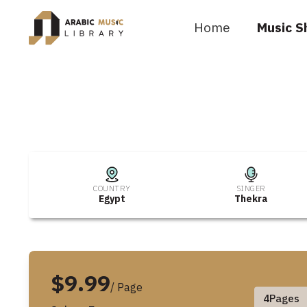
Home
Music S
COUNTRY
SINGER
Egypt
Thekra
$9.99
/ Page
4
Pages