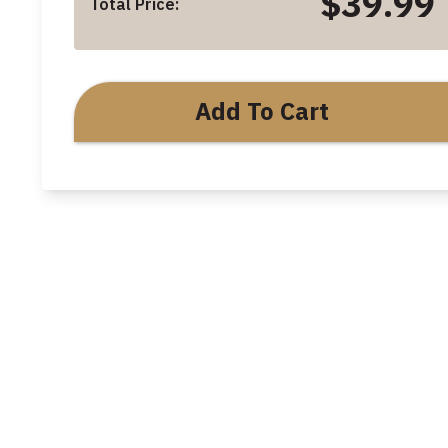
$39.99
Total Price:
Add To Cart