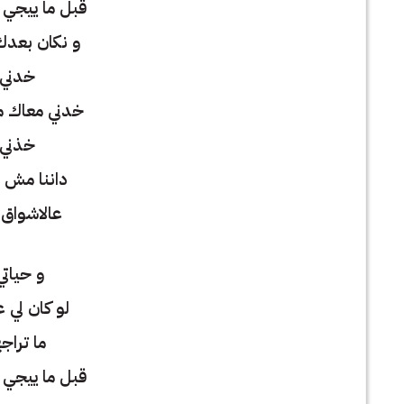
قبل ما ييجي ا
و نكان بعدك
خدني 
خدني معاك من
خذني 
داننا مش 
عالاشواق 
و حيات
لو كان لي 
ما تراج
قبل ما ييجي ا