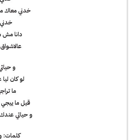
خدني معاك مين
خدني 
دانا مش م
عالاشواق 
و حيات
لو كان ليا
ما تراج
قيل ما ييجي ا
و حياتي عندك 
كلمات: ول