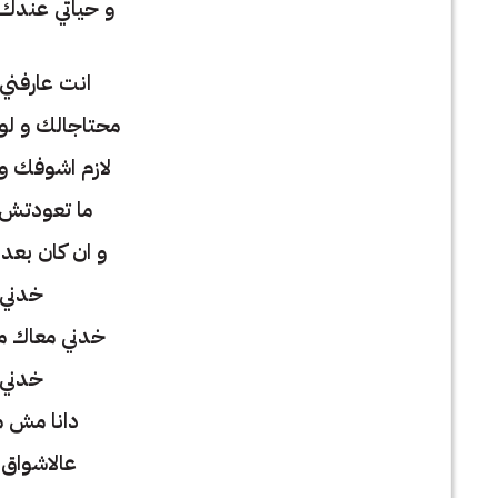
و حياتي عندك 
انت عارفني ا
محتاجالك و لو
لازم اشوفك 
ما تعودتش 
و ان كان بعد
خدني 
خدني معاك من
خدني 
دانا مش م
عالاشواق 