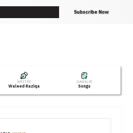
Request A Note
Subscribe Now
WRITER
QAWALIB
Waleed Raziqa
Songs