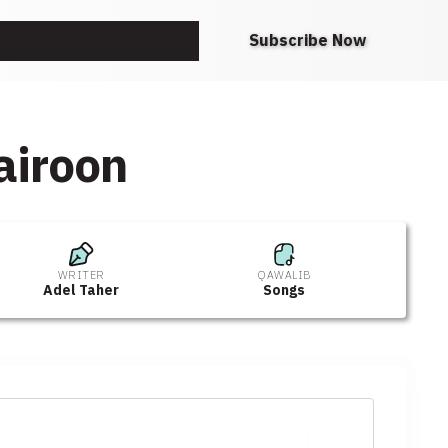
Request A Note
Subscribe Now
airoon
WRITER
QAWALIB
Adel Taher
Songs