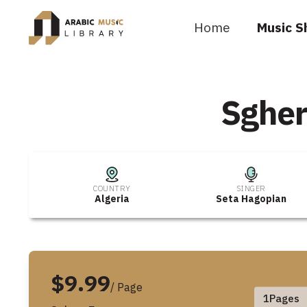
Home
Music S
Sgher
COUNTRY
SINGER
Algeria
Seta Hagopian
$9.99
/ Page
1
Pages