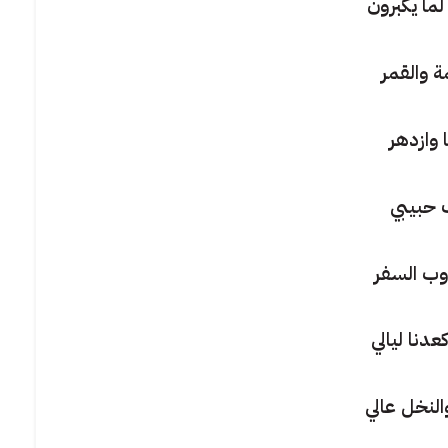
ما يكبرون
 والقمر
 وازدهر
 حبيبي
وب السفر
دنا ليالي
النخل عالي