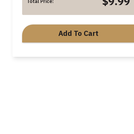
$9.99
Total Price:
Add To Cart