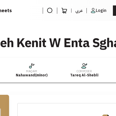
heets
عربي
Login
eh Kenit W Enta Sgh
MAQAM
COMPOSER
Nahawand(minor)
Tareq Al-Shebli