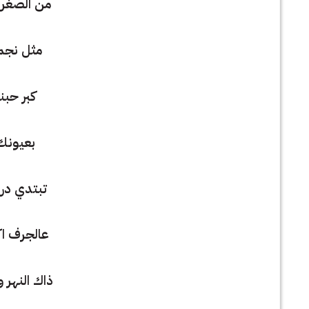
من الصغر ل
مثل نجمة
كبر حبنا
بعيونك
تبتدي در
عالجرف اكع
ذاك النهر و