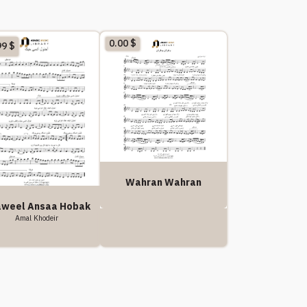
0.00
$
99
$
Wahran Wahran
weel Ansaa Hobak
Amal Khodeir