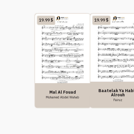
19.99
$
19.99
$
Baatelak Ya Hab
Mal Al Fouad
Alrouh
Mohamed Abdel Wahab
Fairuz