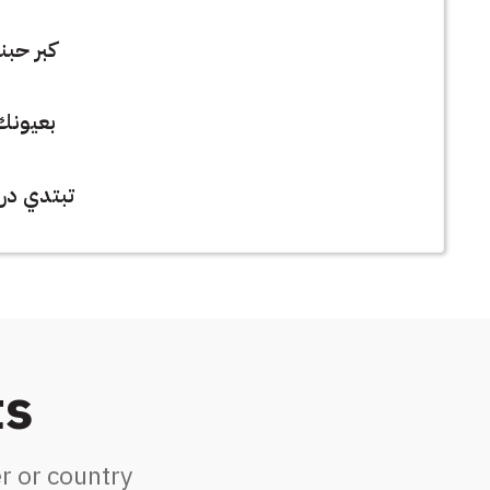
كبر حبنا
بعيونك
تبتدي در
ts
r or country