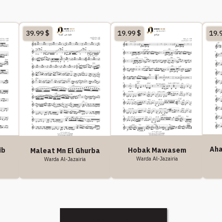
39.99
$
19.99
$
19.
Aha
ib
Hobak Mawasem
Maleat Mn El Ghurba
Warda Al-Jazairia
Warda Al-Jazairia
Discover More