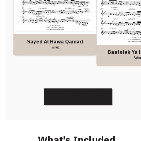
Sayed Al Hawa Qamari
Fairuz
Baatelak Ya H
Fair
Discover More
What's Included