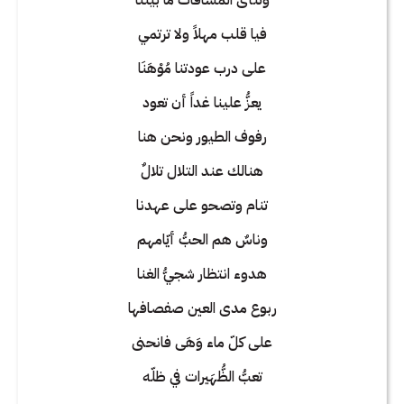
فيا قلب مهلاً ولا ترتمي
على درب عودتنا مُوْهَنَا
يعزُّ علينا غداً أن تعود
رفوف الطيور ونحن هنا
هنالك عند التلال تلالٌ
تنام وتصحو على عهدنا
وناسٌ هم الحبُّ أيّامهم
هدوء انتظار شجيُّ الغنا
ربوع مدى العين صفصافها
على كلّ ماء وَهَى فانحنى
تعبُّ الظُّهَيرات في ظلّه