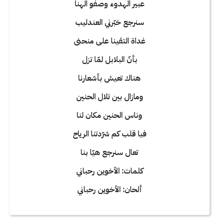
عبير الهدوء وصفو الهنا
سنرجع خبّرني العندليب
غداة التقينا على منحنى
بأنّ البلابل لمّا تزل
هناك تعيش بأشعارنا
ومازال بين تلال الحنين
وناس الحنين مكان لنا
فيا قلب كم شرّدتنا الرياح
تعال سنرجع هيّا بنا
كلمات: الأخوين رحباني
ألحان: الأخوين رحباني