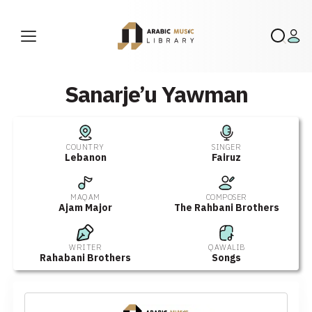
Sanarje’u Yawman
COUNTRY
SINGER
Lebanon
Fairuz
MAQAM
COMPOSER
Ajam Major
The Rahbani Brothers
WRITER
QAWALIB
Rahabani Brothers
Songs