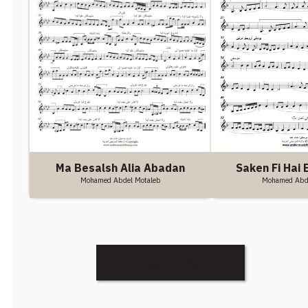
Ma Besalsh Alia Abadan
Saken Fi Hai 
Mohamed Abdel Motaleb
Mohamed Abde
Discover More