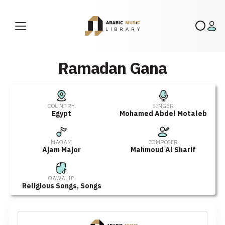
Ramadan Gana
COUNTRY
SINGER
Egypt
Mohamed Abdel Motaleb
MAQAM
COMPOSER
Ajam Major
Mahmoud Al Sharif
QAWALIB
Religious Songs
,
Songs