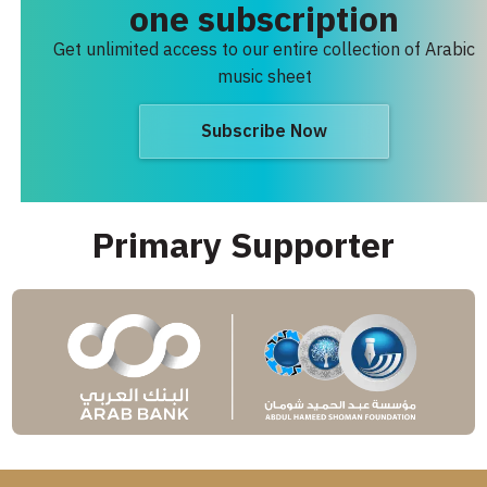
one subscription
Get unlimited access to our entire collection of Arabic
music sheet
Subscribe Now
Primary Supporter