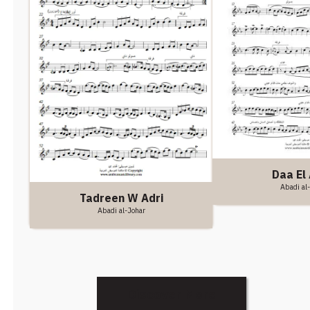
Daa El
Abadi al
Tadreen W Adri
Abadi al-Johar
Discover More