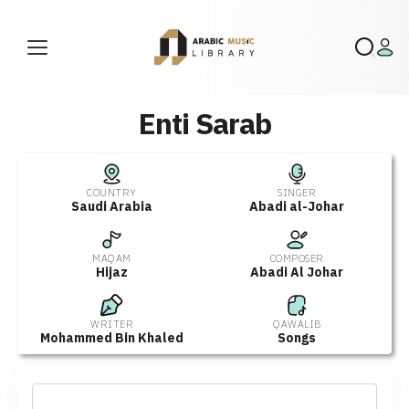
Enti Sarab
COUNTRY
SINGER
Saudi Arabia
Abadi al-Johar
MAQAM
COMPOSER
Hijaz
Abadi Al Johar
WRITER
QAWALIB
Mohammed Bin Khaled
Songs