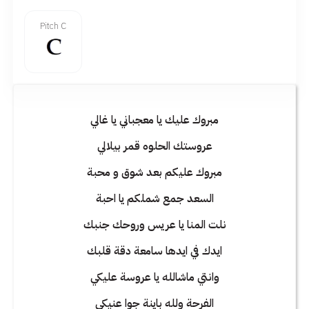
Pitch C
مبروك عليك يا معجباني يا غالي
عروستك الحلوه قمر بيلالي
مبروك عليكم بعد شوق و محبة
السعد جمع شملكم يا احبة
نلت المنا يا عريس وروحك جنبك
ايدك في ايدها سامعة دقة قلبك
وانتي ماشالله يا عروسة عليكي
الفرحة ولله باينة جوا عنيكي