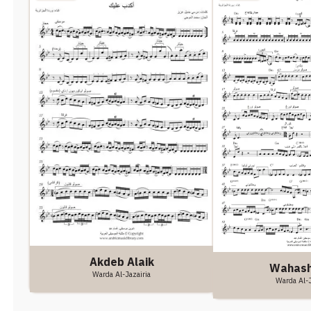
Akdeb Alaik
Wahash
Warda Al-Jazairia
Warda Al-J