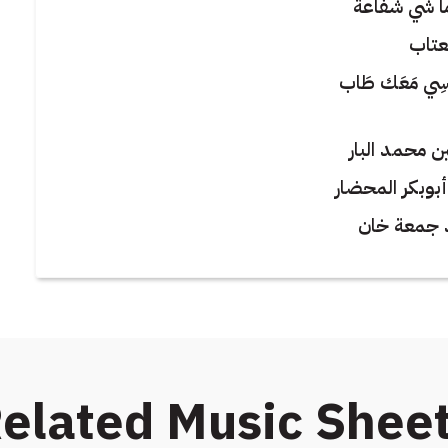
ما شي شفاعة
لعتاب
ُنْسِي مَعَك طَاب
 محمد البار
بوبكر المحضار
 جمعة خان
elated Music Shee