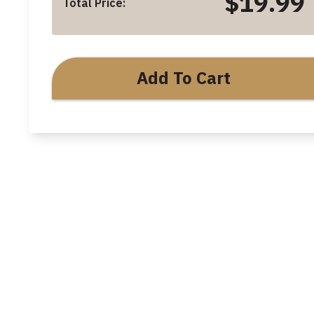
$19.99
Total Price:
Add To Cart