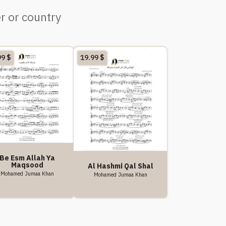
r or country
99
$
19.99
$
Be Esm Allah Ya
Maqsood
Al Hashmi Qal Shal
Mohamed Jumaa Khan
Mohamed Jumaa Khan