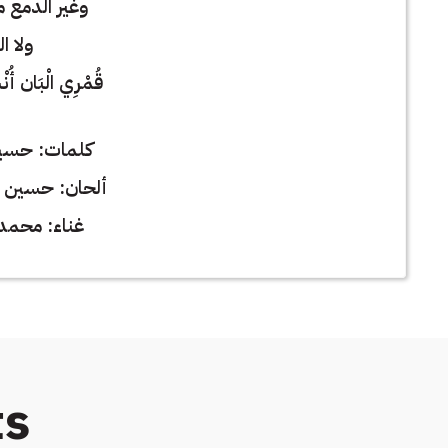
وغير الدمع 
ولا ا
قُمْرِي الْبَان أ
كلمات: حسين
ألحان: حسين أ
غناء: محمد
ts