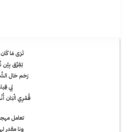
تَرَى مَا كَان ب
تِفِرِّق بِيْن ن
رَحَم حَال الشَّ
لِي فِي
قُمْرِي الْبَان أ
تعامل مهجت
ونا مقدر له