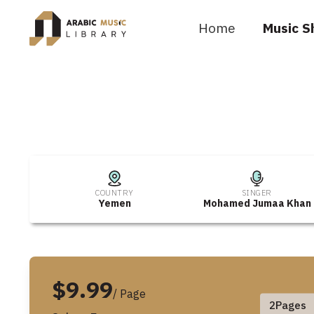
Home
Music S
COUNTRY
SINGER
Yemen
Mohamed Jumaa Khan
$9.99
/ Page
2
Pages