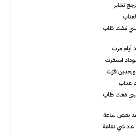
رجع تخابر
لعتاب
ُنْسِي مَعَك طَاب
 أيام مرت
وداد استقرت
بعدين قرّت
 عذاب
ُنْسِي مَعَك طَاب
جد بعض ساعة
 عاد شي نفاعة