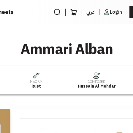
heets
عربي
Login
Ammari Alban
MAQAM
COMPOSER
Rust
Hussain Al Mehdar