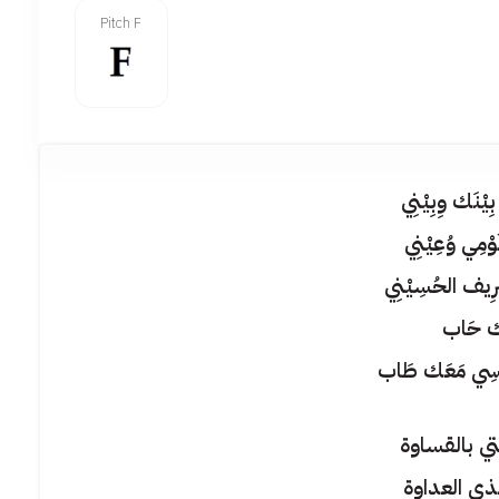
Pitch F
ِيْنَك وِبِيْنِي
ُوْمِي وُعِيْنِي
رِيف الحُسِيْنِي
ك حَاب
ُنْسِي مَعَك طَاب
ي بالقساوة
ذي العداوة