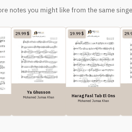
re notes you might like from the same singe
29.99
$
19.99
$
29.
Ya Ghusson
Harag Fasl Tab El Ons
Mohamed Jumaa Khan
Mohamed Jumaa Khan