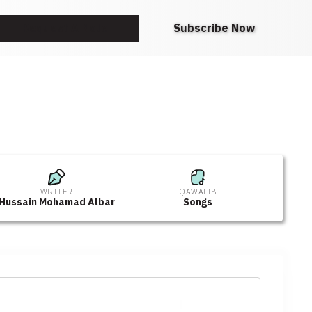
Request A Note
Subscribe Now
WRITER
QAWALIB
Hussain Mohamad Albar
Songs