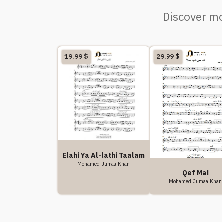
Discover mo
19.99
$
29.99
$
Elahi Ya Al-lathi Taalam
Mohamed Jumaa Khan
Qef Mai
Mohamed Jumaa Khan