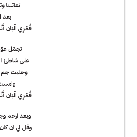
تعاتبنا وت
بعد ا
قُمْرِي الْبَان أ
تجمّل عوّد
على شاطئ ال
وحليت جم و
وامست
قُمْرِي الْبَان أ
وبعد ارحم و
وقل لي ان كان