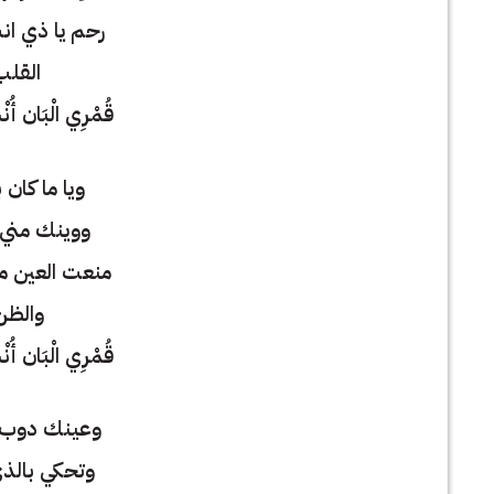
رحم يا ذي ان
القلب
قُمْرِي الْبَان أ
ويا ما كان 
ووينك مني 
منعت العين 
والظن
قُمْرِي الْبَان أ
وعينك دوب ت
وتحكي بالذي