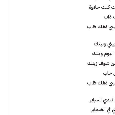
ت كلك حلاوة
 ذاب
ُنْسِي مَعَك طَاب
بيني وبينك
اليوم وينك
من شوف زينك
 خاب
ُنْسِي مَعَك طَاب
بدي السراير
 في الضماير