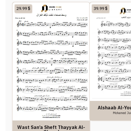
29.99
$
39.99
$
Alshaab Al-Y
Mohamed Ju
Wast San’a Sheft Thayyak Al-