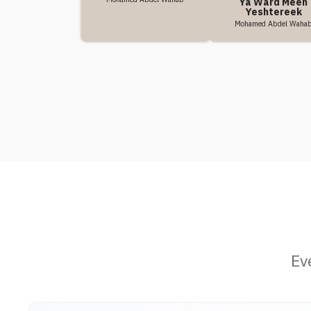
Ya Ward Meen
Yeshtereek
Mohamed Abdel Waha
Ev