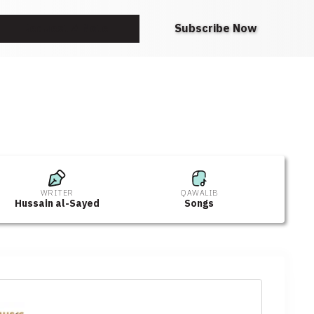
Request A Note
Subscribe Now
WRITER
QAWALIB
Hussain al-Sayed
Songs