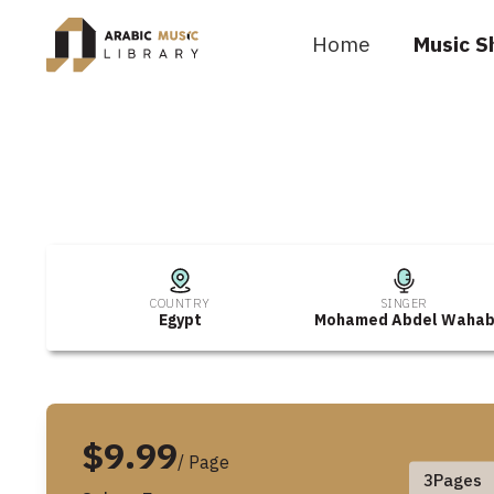
Home
Music S
COUNTRY
SINGER
Egypt
Mohamed Abdel Waha
$9.99
/ Page
3
Pages