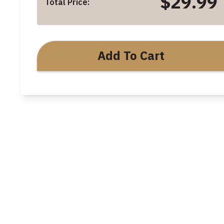
$29.99
Total Price:
Add To Cart