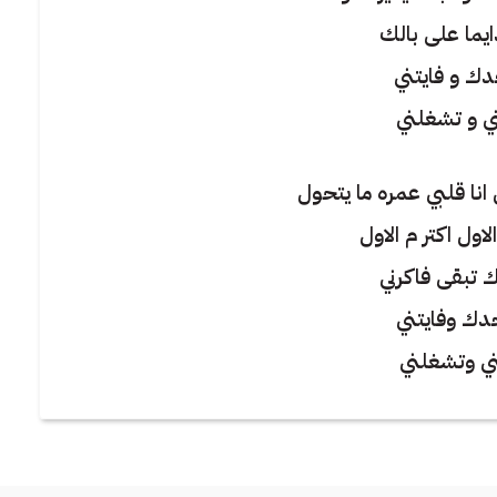
ايما على بالك
دك و فايتني
ي و تشغلني
نا قلبي عمره ما يتحول
اول اكتر م الاول
دك وفايتني
ني وتشغلني