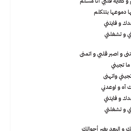
و كفاية قلبي أنا مسلم
 دموعها بتتكلم
دك و فايتني
ي و تشغلني
نى و اصبر قلبي و اتمنى
ما تجيني
جيني واتهنى
آه و اوعدني
دك و فايتني
ي و تشغلني
ك و البعد يغير أحوالك