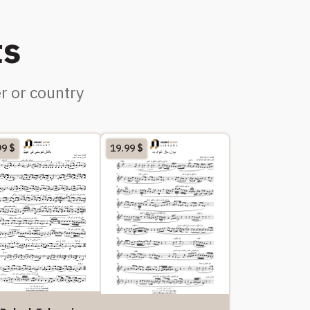
ts
r or country
99
$
19.99
$