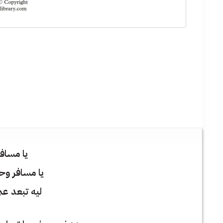
يا مساف
يا مسافر وح
ليه تبعد عن