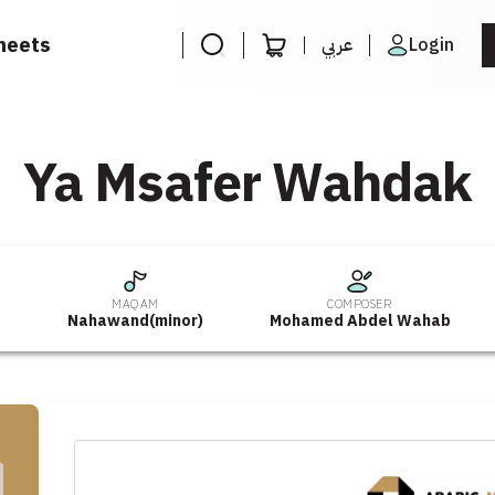
heets
عربي
Login
Ya Msafer Wahdak
MAQAM
COMPOSER
b
Nahawand(minor)
Mohamed Abdel Wahab