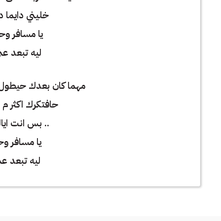
خليني دايما د
يا مسافر وح
ليه تبعد عن
مهما كان بعدك حيطول ا
حافتكرك اكثر م ال
بس انت اياك تبقى فاكرني ..
يا مسافر وح
ليه تبعد ع