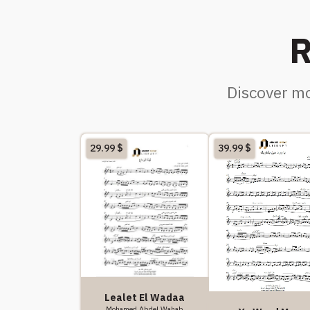
R
Discover mo
29.99
$
39.99
$
Lealet El Wadaa
Mohamed Abdel Wahab