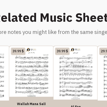
elated Music Shee
re notes you might like from the same singe
39.99
$
39.99
$
29.
Wallah Mana Sali
Al Fan