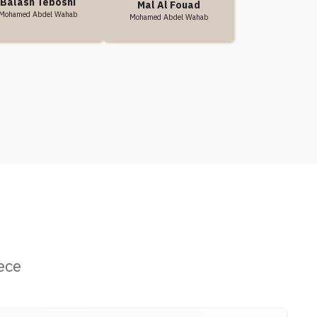
Balash Tebosni
Mal Al Fouad
Mohamed Abdel Wahab
Mohamed Abdel Wahab
ece