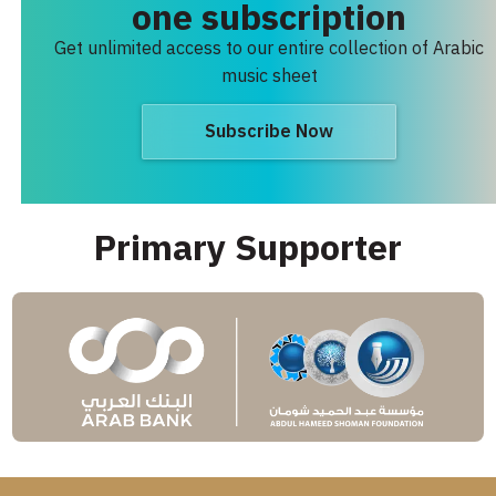
one subscription
Get unlimited access to our entire collection of Arabic
music sheet
Subscribe Now
Primary Supporter