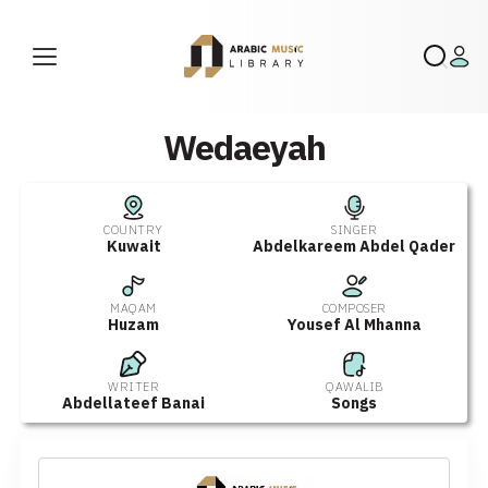
Wedaeyah
COUNTRY
SINGER
Kuwait
Abdelkareem Abdel Qader
MAQAM
COMPOSER
Huzam
Yousef Al Mhanna
WRITER
QAWALIB
Abdellateef Banai
Songs