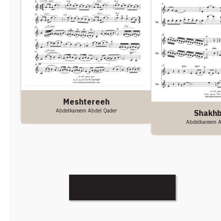
Meshtereeh
Abdelkareem Abdel Qader
Shakh
Abdelkareem A
Discover More