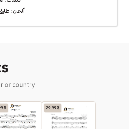
ألحان: طارق
ts
r or country
99
$
29.99
$