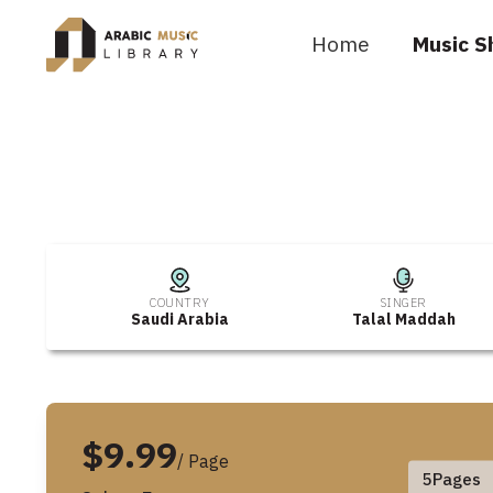
Home
Music S
COUNTRY
SINGER
Saudi Arabia
Talal Maddah
$9.99
/ Page
5
Pages