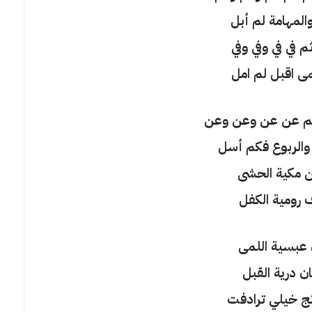
المهامة لم أبل
م في في وفي وفي
ى اقبل لم امل
م عن عن وعن وعن
الربوع فكم أسل
ن مكية الحشى
ف رومية الكفل
ن عبسية اللمى
ن درية القبل
نج خيلي ترادفت