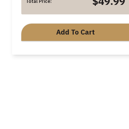
$49.99
Total Price:
Add To Cart