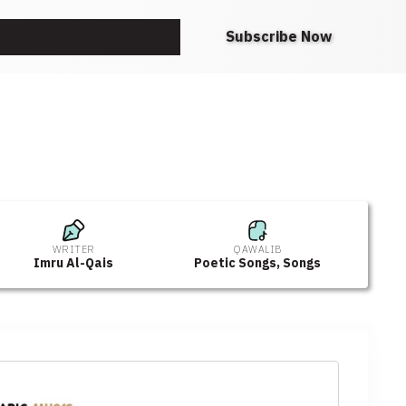
Request A Note
Subscribe Now
WRITER
QAWALIB
Imru Al-Qais
Poetic Songs
,
Songs