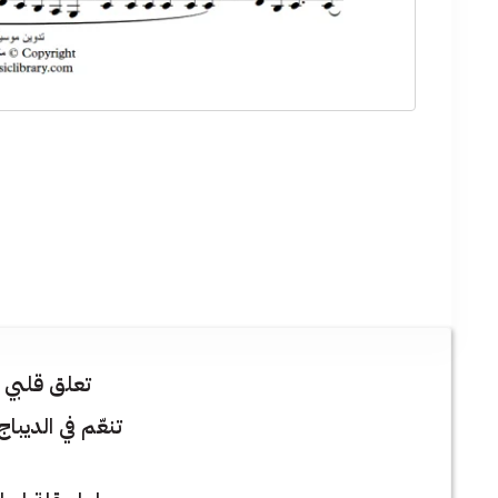
تعلق قلبي 
تنعّم في الديبا