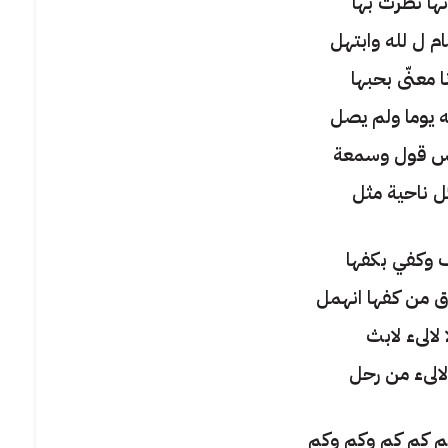
نها نظرت بها
م ل لله وابتهل
 معنّى بحبها
 يوما ولم يصل
ناس قول وسمعة
كل ناحية مثل
 وكفي بكفها
 من كفها انهمل
لا لالىء لابث
ا لالىء من رحل
م كم كم وكم وكم