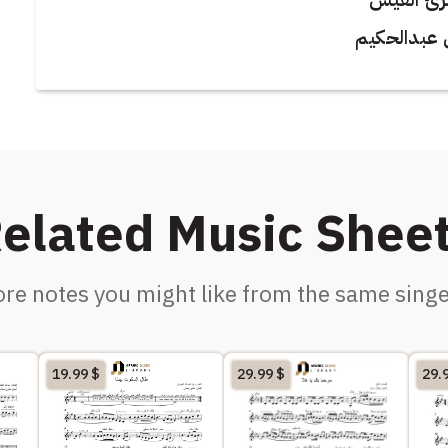
 عبدالحكيم
elated Music Shee
re notes you might like from the same singe
19.99
$
29.99
$
29.