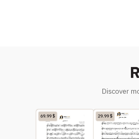
R
Discover mo
69.99
$
29.99
$