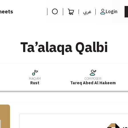
heets
عربي
Login
Ta’alaqa Qalbi
MAQAM
COMPOSER
Rust
Tareq Abed Al Hakeem