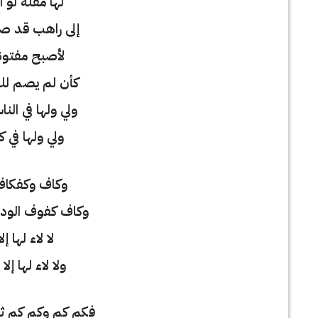
لها مقلة لو ا
إلى راهب قد صا
لأصبح مفتونا
كأن لم يصم لله
ولي ولها في ال
ولي ولها في 
وكاف وكفكاف
وكاف كفوف الودق
لا لاء لها إ
ولا لاء لها إل
فكم كم وكم كم ث