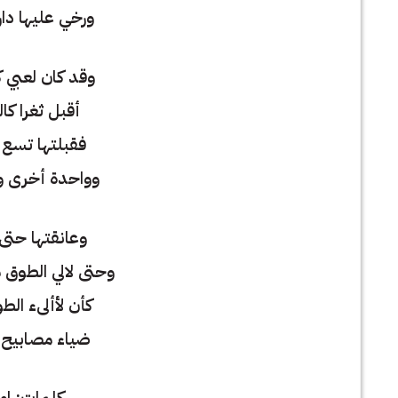
ورخي عليها دار
وقد كان لعبي 
أقبل ثغرا كال
فقبلتها تسع 
وواحدة أخرى 
وعانقتها حتى
وحتى لالي الطوق
كأن لأألىء الط
ضياء مصابيح 
كلمات: ام