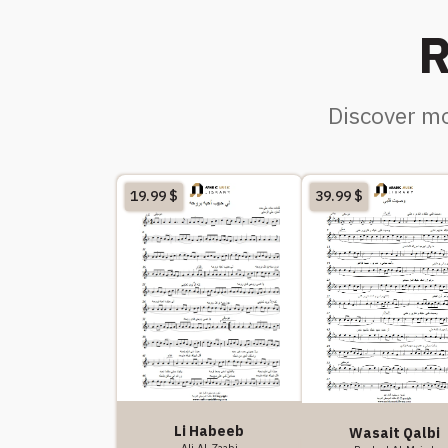
R
Discover mo
19.99
$
39.99
$
Li Habeeb
Wasait Qalbi
Ali Al-Zaabi