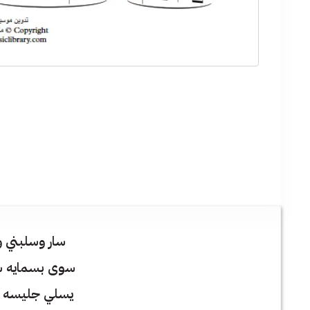
سار وسلبني 
سوى بسمايه 
يسلي جليسه 