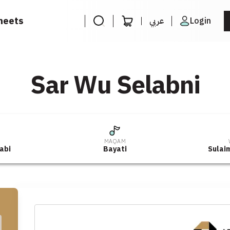
heets
عربي
Login
Sar Wu Selabni
R
MAQAM
aabi
Bayati
Sulai