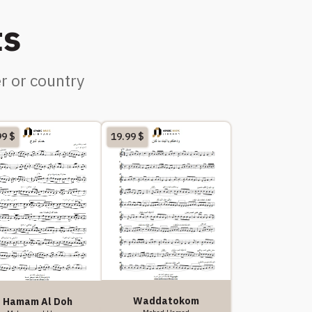
ts
r or country
99
$
19.99
$
Waddatokom
Hamam Al Doh