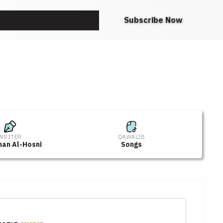
Request A Note
Subscribe Now
WRITER
QAWALIB
man Al-Hosni
Songs