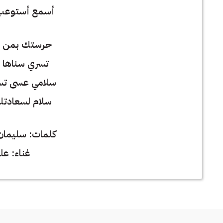
أسمع أستوعب 
حرستك بمن 
تسري سناها و
سلامي عسى تس
سلام لسعادتك
كلمات: سليمان
غناء: علي