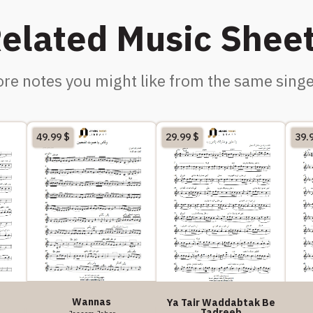
elated Music Shee
re notes you might like from the same singe
49.99
$
29.99
$
39.
Wannas
Ya Tair Waddabtak Be
Tadreeb