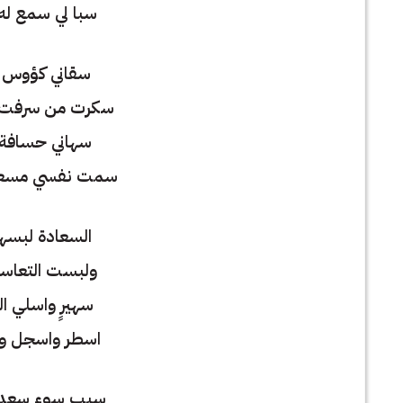
سبا لي سمع له
سقاني كؤوس 
سكرت من سرفت 
سهاني حسافة
سمت نفسي مسعد
السعادة لبسه
ولبست التعاسة
سهيرٍ واسلي 
اسطر واسجل و
سبب سوء سعدي