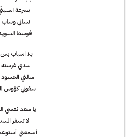
بسرعة اسلبنّي
نساني وساب 
فوسط السويدا
بلا اسباب بس 
سدي غرسته 
سالني الحسود
سقوني كؤوس ا
يا سعد نفسي ا
لا تسفر الس
أسمعني أستوعب