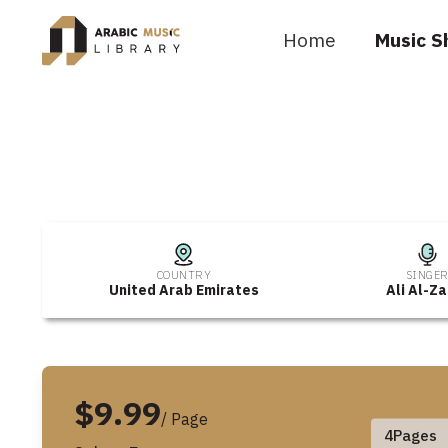
Home
Music S
COUNTRY
SINGE
United Arab Emirates
Ali Al-Z
$9.99
/ Page
4
Pages