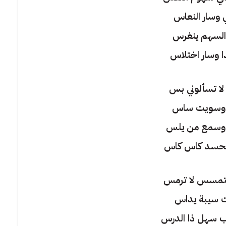
 وسار النعاس
السهم ينغرس
 وسار اختلاس
لا تسألوني بس
وسويت ساس
 وسمع من يلس
لحسد كاس كاس
لتمسس لا ترمس
ت سيبة يداس
 سهل ذا الدرس