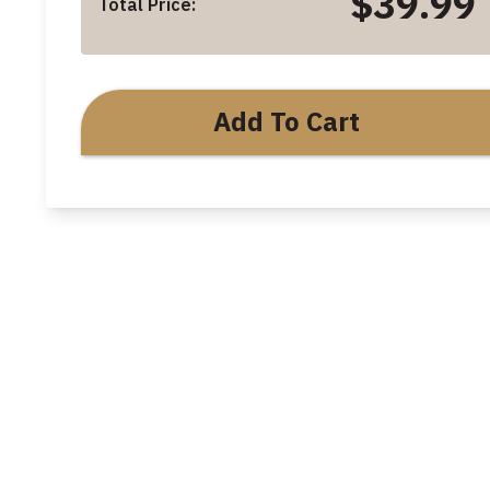
$39.99
Total Price:
Add To Cart