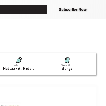
Request A Note
Subscribe Now
WRITER
QAWALIB
Mubarak Al-Hudaibi
Songs