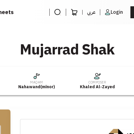
heets
عربي
Login
Mujarrad Shak
MAQAM
COMPOSER
Nahawand(minor)
Khaled Al-Zayed