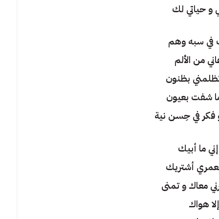
 و حياتي لك
 في سبه وهم
اني من الألم
 تظلمني بظنون
 ما شفت بعيون
فكر في حِسن نية
إني ما أبيك
بعمري أشتريك
رني معاك و تمنى
إلا هواك