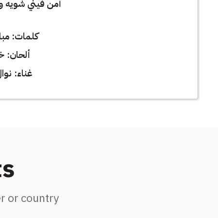
أمن فيني شويه و 
كلمات: مبا
ألحان: خا
غناء: نوال
ts
r or country