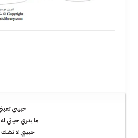
حبيبي تعبني
ما يدري حياتي له 
حبيبي لا تشك 