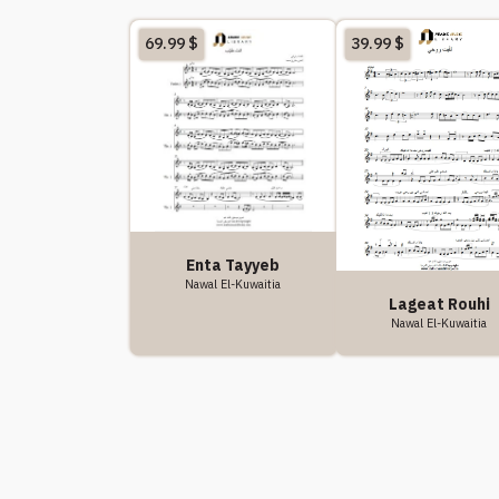
69.99
$
39.99
$
Enta Tayyeb
Nawal El-Kuwaitia
Lageat Rouhi
Nawal El-Kuwaitia