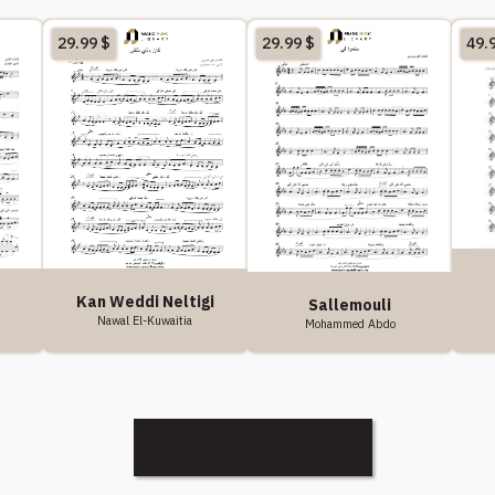
29.99
$
29.99
$
49.
Kan Weddi Neltigi
Sallemouli
Nawal El-Kuwaitia
Mohammed Abdo
Discover More