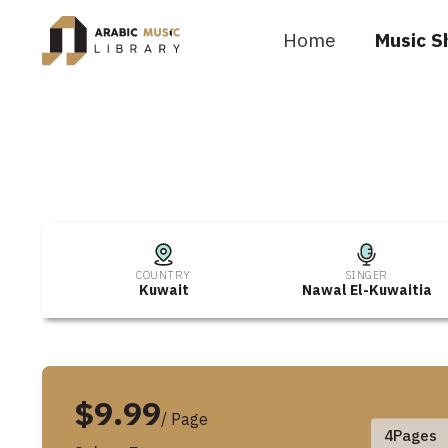
Home
Music S
COUNTRY
SINGER
Kuwait
Nawal El-Kuwaitia
$9.99
/ Page
4
Pages