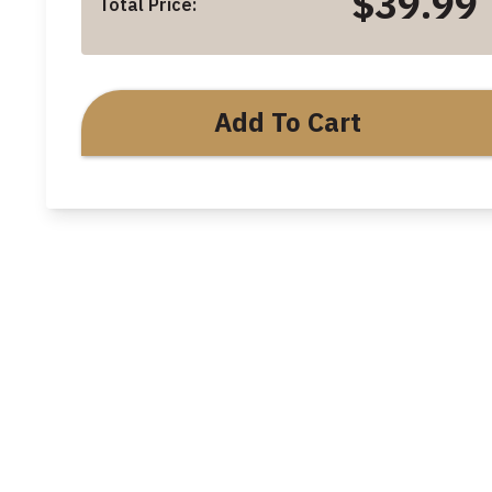
$39.99
Total Price:
Add To Cart