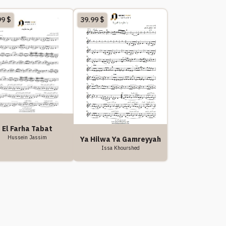
99
$
39.99
$
El Farha Tabat
Hussein Jassim
Ya Hilwa Ya Gamreyyah
Issa Khourshed