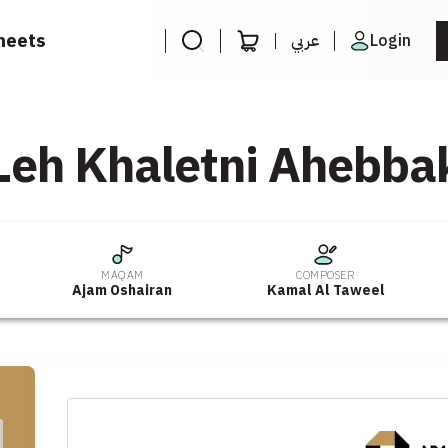
heets
عربي
Login
Leh Khaletni Ahebba
MAQAM
COMPOSER
Ajam Oshairan
Kamal Al Taweel