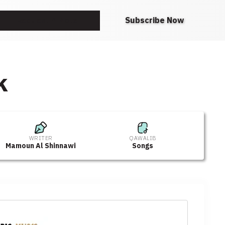
Request A Note
Subscribe Now
k
WRITER
QAWALIB
Mamoun Al Shinnawi
Songs