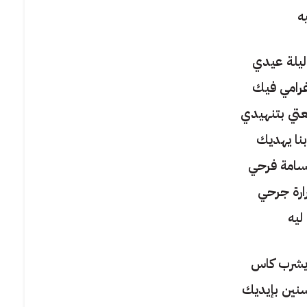
ه
ليلة عيدي
غرامي فيك
ي بتنهيدي
نا يهديك
سامة فرحي
ارة جرحي
ليه
 يشرب كاس
نين بإيديك