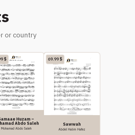
ts
r or country
99
$
69.99
$
Samaae Huzam –
hamad Abdo Saleh
Sawwah
Mohamad Abdo Saleh
Abdel Halim Hafez