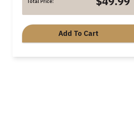
$49.99
Total Price:
Add To Cart