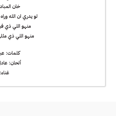
خان المباد
لو يدري ان الله وراه
منهو اللي ذي فين
منهو اللي ذي مثل
كلمات: عبدا
ألحان: عاد
غناء: