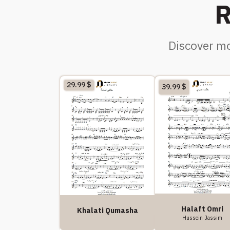
R
Discover mo
29.99
$
39.99
$
Halaft Omri
Khalati Qumasha
Hussein Jassim