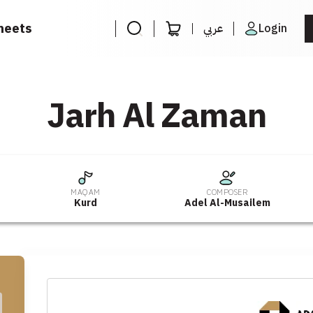
heets
عربي
Login
Jarh Al Zaman
MAQAM
COMPOSER
Kurd
Adel Al-Musailem