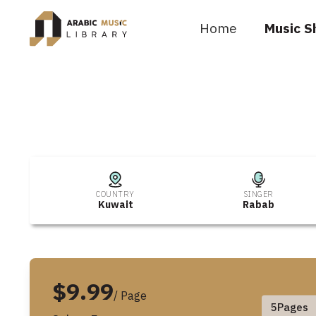
Home
Music S
COUNTRY
SINGER
Kuwait
Rabab
$9.99
/ Page
5
Pages