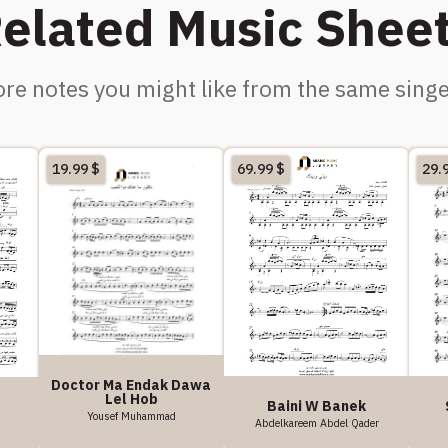
elated Music Shee
re notes you might like from the same singe
19.99
$
69.99
$
29.
Doctor Ma Endak Dawa
Lel Hob
Baini W Banek
Yousef Muhammad
Abdelkareem Abdel Qader