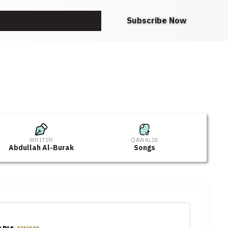
Request A Note
Subscribe Now
WRITER
QAWALIB
Abdullah Al-Burak
Songs