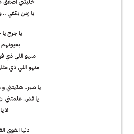
خلّيتني اصفق ع
يا زمن يكفي .. 
يا جرح يا
بعيونهم ض
منهو اللي ذي فين
منهو اللي ذي مثل
يا صبر.. هدّيتني و 
يا قدر.. علمتني ا
لا ي
دنيا القوي ال