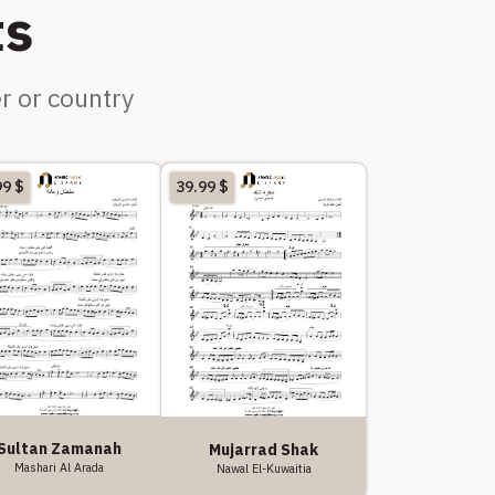
ts
r or country
99
$
39.99
$
Sultan Zamanah
Mujarrad Shak
Mashari Al Arada
Nawal El-Kuwaitia