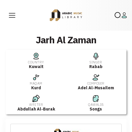
Jarh Al Zaman
COUNTRY
SINGER
Kuwait
Rabab
MAQAM
COMPOSER
Kurd
Adel Al-Musailem
WRITER
QAWALIB
Abdullah Al-Burak
Songs