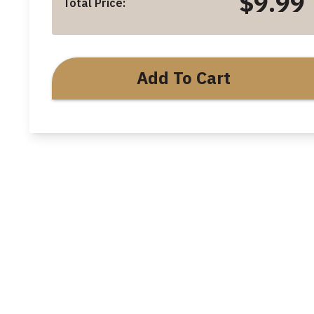
$9.99
Total Price:
Add To Cart