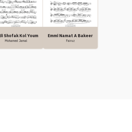
di Shofak Kol Youm
Emmi Namat A Bakeer
Mohamed Jamal
Fairuz