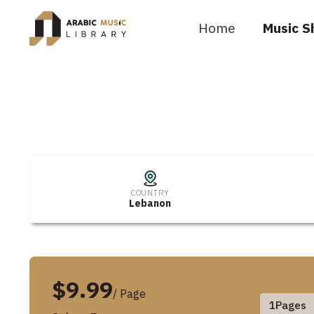
Home
Music S
COUNTRY
Lebanon
$9.99
/ Page
1
Pages