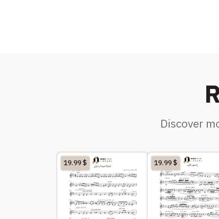
R
Discover mo
19.99
$
19.99
$