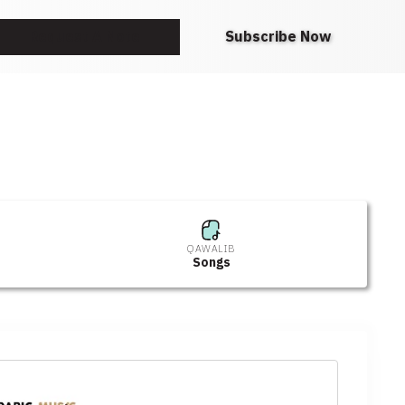
Request A Note
Subscribe Now
QAWALIB
Songs