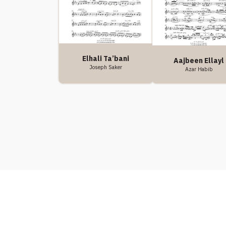
Elhali Ta’bani
Aajbeen Ellayl
Joseph Saker
Azar Habib