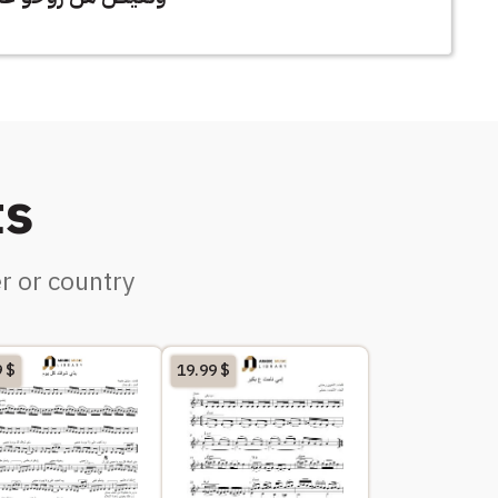
ts
r or country
9
$
19.99
$