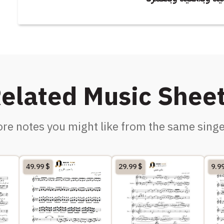
elated Music Shee
re notes you might like from the same singe
49.99
$
29.99
$
9.9