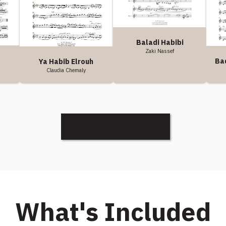
Baladi Habibi
Zaki Nassef
Ba
Ya Habib Elrouh
Claudia Chemaly
Discover More
What's Included