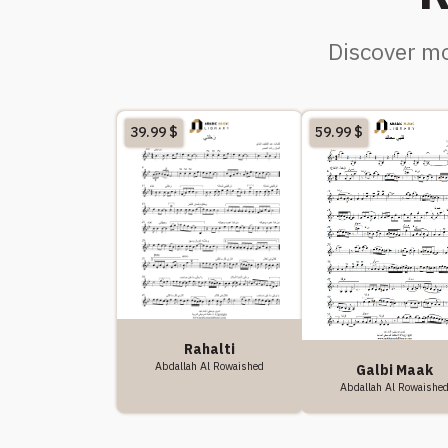
Discover mo
39.99
$
59.99
$
Rahalti
Abdallah Al Rowaished
Galbi Maak
Abdallah Al Rowaishe