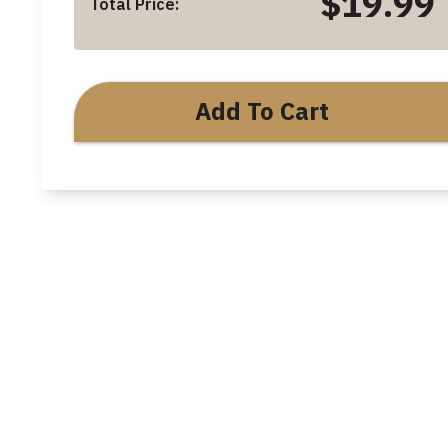
$19.99
Total Price:
Add To Cart