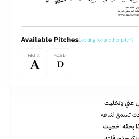
Available Pitches
Looking for another pitch?
Pitch A
Pitch D
س عني وتخليت
قت تسمع اشاعه
ا بحقه اخطيت
نكر جذور قاعه