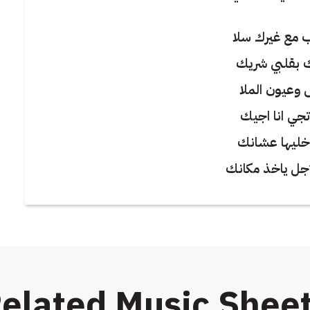
 مع غيرك سلا
ك بقلبي شريك
 وعيون الملا
تجي انا اجيك
اخليها عشانك
جل ياخذ مكانك
elated Music Shee