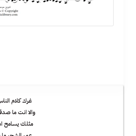
غرك كلام النا
والا انت ما صد
مثلك يسامح اذ
عمر الشجر ما ي