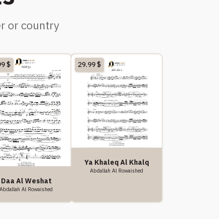
r or country
99
$
29.99
$
Ya Khaleq Al Khalq
Abdallah Al Rowaished
Daa Al Weshat
Abdallah Al Rowaished