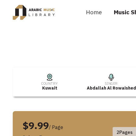
Home
Music S
COUNTRY
SINGER
Kuwait
Abdallah Al Rowaished
$9.99
/ Page
2
Pages