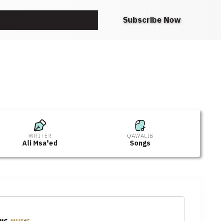
Request A Note
Subscribe Now
WRITER
QAWALIB
Ali Msa'ed
Songs