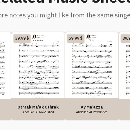
re notes you might like from the same singe
39.99
$
59.99
$
39.
Ay Ma’azza
Othrak Ma’ak Othrak
Abdallah Al Rowaished
Abdallah Al Rowaished
d