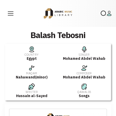
Balash Tebosni
COUNTRY
SINGER
Egypt
Mohamed Abdel Wahab
MAQAM
COMPOSER
Nahawand(minor)
Mohamed Abdel Wahab
WRITER
QAWALIB
Hussain al-Sayed
Songs