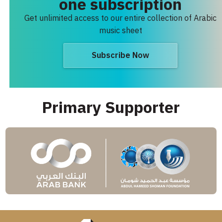
one subscription
Get unlimited access to our entire collection of Arabic
music sheet
Subscribe Now
Primary Supporter