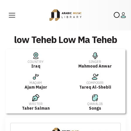
low Teheb Low Ma Teheb
COUNTRY
SINGER
Iraq
Mahmoud Anwar
MAQAM
COMPOSER
Ajam Major
Tareq Al-Shebli
WRITER
QAWALIB
Taher Salman
Songs