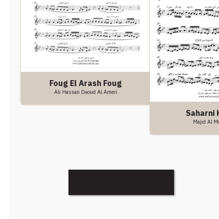
Foug El Arash Foug
Ali Hassan Daoud Al Ameri
Saharni 
Majid Al M
Discover More