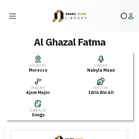
Al Ghazal Fatma
COUNTRY
SINGER
Morocco
Nabyla Maan
MAQAM
WRITER
Ajam Major
Idris Bin Ali
QAWALIB
Songs