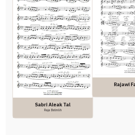
Rajawi Fa
Sabri Aleak Tal
Raja Belmlih