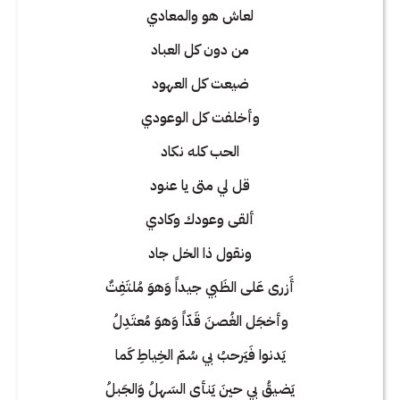
لعاش هو والمعادي
من دون كل العباد
ضيعت كل العهود
وأخلفت كل الوعودي
الحب كله نكاد
قل لي متى يا عنود
ألقى وعودك وكادي
ونقول ذا الخل جاد
أَزرى عَلى الظَبي جيداً وَهوَ مُلتَفِتٌ
وأخجَل الغُصنَ قَدّاً وَهوَ مُعتَدِلُ
يَدنوا فَيَرحبُ بي سُمّ الخِياطِ كَما
يَضيقُ بي حينَ يَنأى السَهلُ وَالجَبلُ