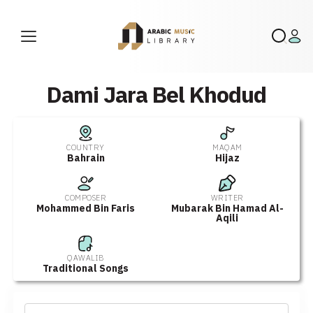
Dami Jara Bel Khodud
COUNTRY
MAQAM
Bahrain
Hijaz
COMPOSER
WRITER
Mohammed Bin Faris
Mubarak Bin Hamad Al-
Aqili
QAWALIB
Traditional Songs