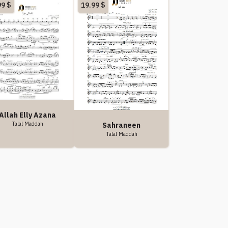
99
$
19.99
$
Allah Elly Azana
Talal Maddah
Sahraneen
Talal Maddah