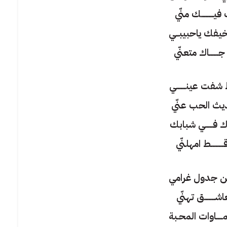
فيــــــــك منّي
يفك ياحبيبــي
ــــــاك متعنّي
شفت عينــــــي
ث الحب عنّي
وّك فـــــي شبابك
ـــــــط امهلنّي
ن جدول غرامي
ـــــــق تهنّي
ــاوات المحـبة