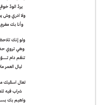
يردّ الودّ خوفٍ 
ولا ادري وش يخ
وأنا بك مغرمٍ ج
ولو إنك تلاحظ 
وهي تروي حدي
تنعّم دام تــــــ
ليال العمر ماقـ
تعال اسقيك م
شراب فيه للعاش
واهيم بك بسمــ