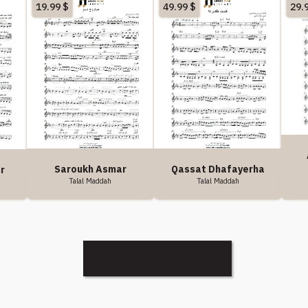
19.99
$
49.99
$
29.
Saroukh Asmar
Qassat Dhafayerha
r
Talal Maddah
Talal Maddah
Discover More