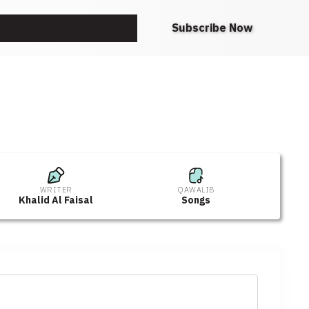
Request A Note
Subscribe Now
WRITER
QAWALIB
Khalid Al Faisal
Songs