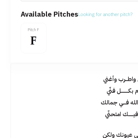
Available Pitches
Looking for another pitch?
Pitch F
واطــرب وأغني
بكــــــــل فنّي
له فـــي جمالك
ــــك امتحنّي
ـي عيونك ولكن