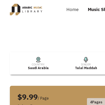
Home
Music S
COUNTRY
SINGER
Saudi Arabia
Talal Maddah
$9.99
/ Page
4
Pages