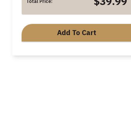
$39.99
Total Price:
Add To Cart