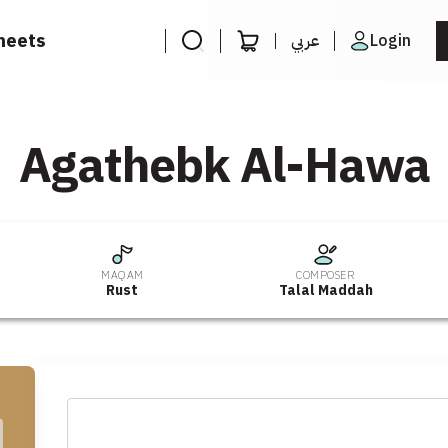
heets
عربي
Login
Agathebk Al-Hawa
MAQAM
COMPOSER
Rust
Talal Maddah