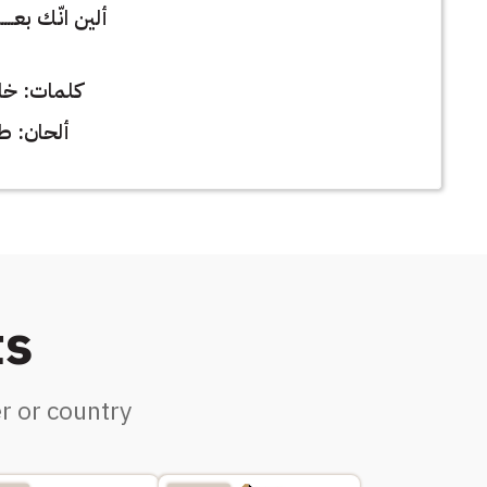
ألين انّك بعــــ
كلمات: خا
ألحان: ط
ts
r or country