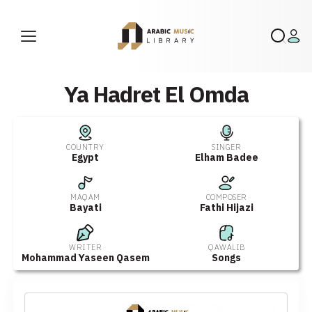
Ya Hadret El Omda
COUNTRY
SINGER
Egypt
Elham Badee
MAQAM
COMPOSER
Bayati
Fathi Hijazi
WRITER
QAWALIB
Mohammad Yaseen Qasem
Songs