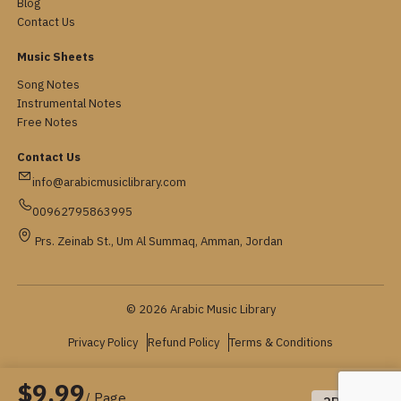
Blog
Contact Us
Music Sheets
Song Notes
Instrumental Notes
Free Notes
Contact Us
info@arabicmusiclibrary.com
00962795863995
Prs. Zeinab St., Um Al Summaq, Amman, Jordan
© 2026 Arabic Music Library
Privacy Policy
Refund Policy
Terms & Conditions
$9.99
/ Page