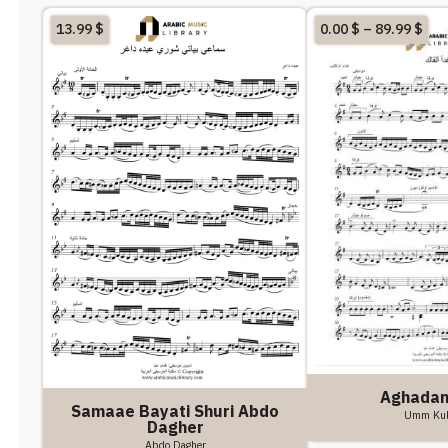
13.99
$
0.00
$
–
89.99
$
Aghadan
Samaae Bayati Shuri Abdo
Umm Ku
Dagher
Abdo Dagher