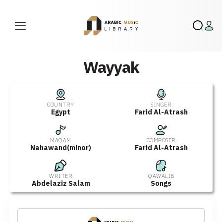
Wayyak
COUNTRY
SINGER
Egypt
Farid Al-Atrash
MAQAM
COMPOSER
Nahawand(minor)
Farid Al-Atrash
WRITER
QAWALIB
Abdelaziz Salam
Songs