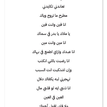
تعاندني تكايدني
مطرح ما تروح وياك
انا فين وانت فين
يا ملاك يا بدر في سماك
انا مين وانت مين
انا عبدك وازاي اطمع في بهاك
انا رضيت باللي انكتب
وإن اشتكيت انت السبب
تهجرني ليه يكفاك دلال
انا ذنبي ايه لو قلبي مال
العين في العين
ولا قادر اقول أهواك